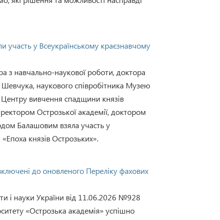
ли участь у Всеукраїнському краєзнавчому
ра з навчально-наукової роботи, доктора
 Шевчука, наукового співробітника Музею
я Центру вивчення спадщини князів
 ректором Острозької академії, доктором
рдом Балашовим взяла участь у
«Епоха князів Острозьких».
включені до оновленого Переліку фахових
іти і науки України від 11.06.2026 №928
рситету «Острозька академія» успішно