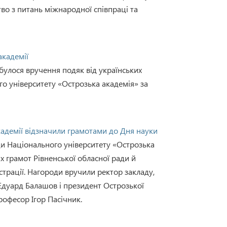
во з питань міжнародної співпраці та
академії
дбулося вручення подяк від українських
го університету «Острозька академія» за
кадемії відзначили грамотами до Дня науки
ади Національного університету «Острозька
х грамот Рівненської обласної ради й
страції. Нагороди вручили ректор закладу,
Едуард Балашов і президент Острозької
рофесор Ігор Пасічник.