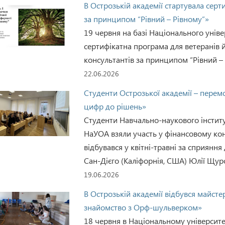
В Острозькій академії стартувала серт
за принципом “Рівний – Рівному”»
19 червня на базі Національного унів
сертифікатна програма для ветеранів й
консультантів за принципом “Рівний – 
22.06.2026
Студенти Острозької академії – перемо
цифр до рішень»
Студенти Навчально-наукового інститу
НаУОА взяли участь у фінансовому конк
відбувався у квітні-травні за сприянн
Сан-Дієго (Каліфорнія, США) Юлії Щуро
19.06.2026
В Острозькій академії відбувся майсте
знайомство з Орф-шульверком»
18 червня в Національному університе