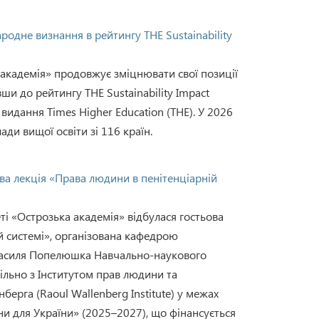
одне визнання в рейтингу THE Sustainability
академія» продовжує зміцнювати свої позиції
ши до рейтингу THE Sustainability Impact
 видання Times Higher Education (THE). У 2026
ади вищої освіти зі 116 країн.
ова лекція «Права людини в пенітенціарній
ті «Острозька академія» відбулася гостьова
й системі», організована кафедрою
 Василя Попелюшка Навчально-наукового
пільно з Інститутом прав людини та
берга (Raoul Wallenberg Institute) у межах
и для України» (2025–2027), що фінансується