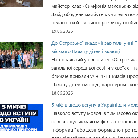
майстер-клас «Симфонія маленьких ві
Захід об’єднав майбутніх учителів поч
педагогіки й творчого розвитку особис
19.06.2026
До Острозької академії завітали учні 
міського Палацу дітей і молоді
Національний університет «Острозька 
загальної середньої освіти у своїх стін
ближче приїхали учні 4-11 класів Проф
Палацу дітей і молоді, партнером якої
18.06.2026
5 міфів щодо вступу в Україні для моло
Навколо вступу молоді з тимчасово ок
освіти існує чимало міфів та побоюва
інформації або дезінформацію про те,
дописі розберемо деякі з них і покаже