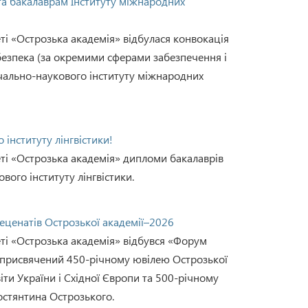
 та бакалаврам Інституту міжнародних
ті «Острозька академія» відбулася конвокація
 безпека (за окремими сферами забезпечення і
вчально-наукового інституту міжнародних
інституту лінгвістики!
ті «Острозька академія» дипломи бакалаврів
ого інституту лінгвістики.
меценатів Острозької академії–2026
ті «Острозька академія» відбувся «Форум
, присвячений 450-річному ювілею Острозької
іти України і Східної Європи та 500-річному
остянтина Острозького.