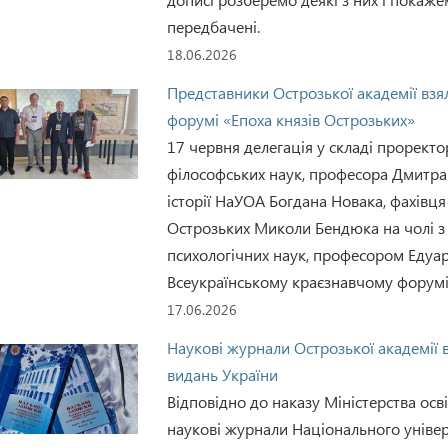
передбачені.
18.06.2026
Представники Острозької академії взя
форумі «Епоха князів Острозьких»
17 червня делегація у складі проректо
філософських наук, професора Дмитра
історії НаУОА Богдана Новака, фахівц
Острозьких Миколи Бендюка на чолі з
психологічних наук, професором Едуа
Всеукраїнському краєзнавчому форумі 
17.06.2026
Наукові журнали Острозької академії 
видань України
Відповідно до наказу Міністерства осв
наукові журнали Національного уніве