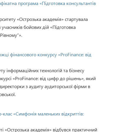
ифікатна програма «Підготовка консультантів
ерситету «Острозька академія» стартувала
 учасників бойових дій «Підготовка
Рівному”».
жці фінансового конкурсу «ProFinance: від
ту інформаційних технологій та бізнесу
урсі «ProFinance: від цифр до рішень», який
я директорки з аудиту аудиторської фірми в
вської.
р-клас «Симфонія маленьких відкриттів:
ті «Острозька академія» відбувся практичний