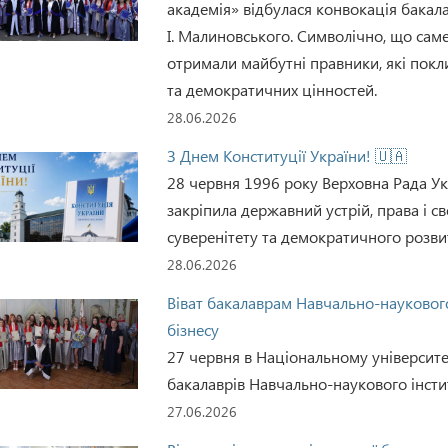
академія» відбулася конвокація бакала
І. Малиновського. Символічно, що сам
отримали майбутні правники, які покли
та демократичних цінностей.
28.06.2026
З Днем Конституції України! 🇺🇦
28 червня 1996 року Верховна Рада Ук
закріпила державний устрій, права і с
суверенітету та демократичного розви
28.06.2026
Віват бакалаврам Навчально-наукового
бізнесу
27 червня в Національному університе
бакалаврів Навчально-наукового інстит
27.06.2026