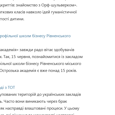
дкриттів: знайомство з Орф-шульверком».
аткових класів навколо ідей гуманістичної
тості дитини.
Профільної школи бізнесу Рівненського
академія» завжди радо вітає здобувачів
ах. Так, 15 червня, познайомитися із закладом
ільної школи бізнесу Рівненського міського
 Острозька академія є вже понад 15 років.
ді з ТОТ
упованих територій до українських закладів
нь. Часто вони виникають через брак
 як насправді влаштовані процеси. У цьому
мо, які рішення та можливості насправді