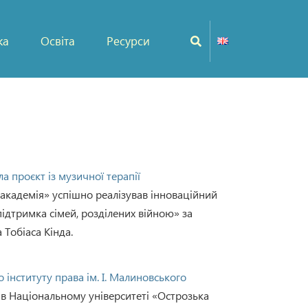
ка
Освіта
Ресурси
а проєкт із музичної терапії
академія» успішно реалізував інноваційний
ідтримка сімей, розділених війною» за
Тобіаса Кінда.
інституту права ім. І. Малиновського
, в Національному університеті «Острозька