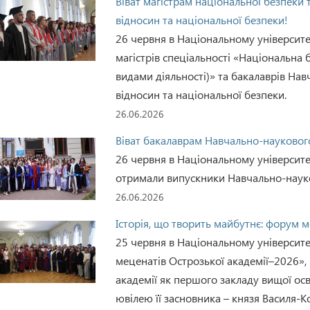
Віват магістрам національної безпеки
відносин та національної безпеки!
26 червня в Національному університе
магістрів спеціальності «Національна
видами діяльності)» та бакалаврів На
відносин та національної безпеки.
26.06.2026
Віват бакалаврам Навчально-наукового 
26 червня в Національному університе
отримали випускники Навчально-науков
26.06.2026
Історія, що творить майбутнє: форум 
25 червня в Національному університе
меценатів Острозької академії–2026»
академії як першого закладу вищої осв
ювілею її засновника – князя Василя-К