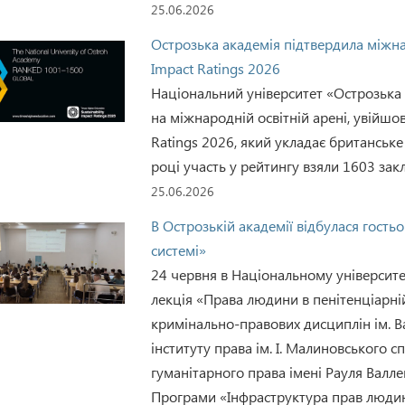
25.06.2026
Острозька академія підтвердила міжнар
Impact Ratings 2026
Національний університет «Острозька 
на міжнародній освітній арені, увійшов
Ratings 2026, який укладає британське
році участь у рейтингу взяли 1603 закл
25.06.2026
В Острозькій академії відбулася гость
системі»
24 червня в Національному університе
лекція «Права людини в пенітенціарні
кримінально-правових дисциплін ім.
інституту права ім. І. Малиновського с
гуманітарного права імені Рауля Валлен
Програми «Інфраструктура прав людин