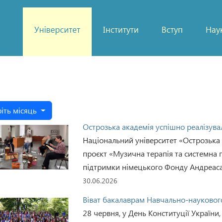
Університет
Інститути
Вступ
Нау
іть місяць
Острозька академія успішно реалізувал
Національний університет «Острозька 
проєкт «Музична терапія та системна п
підтримки німецького Фонду Андреаса 
30.06.2026
Віват бакалаврам Навчально-наукового 
28 червня, у День Конституції України