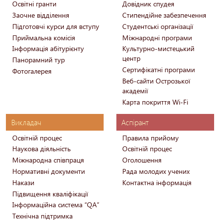
Освітні гранти
Довідник спудея
Заочне відділення
Стипендійне забезпечення
Підготовчі курси для вступу
Студентські організації
Приймальна комісія
Міжнародні програми
Інформація абітурієнту
Культурно-мистецький
центр
Панорамний тур
Сертифікатні програми
Фотогалерея
Веб-сайти Острозької
академії
Карта покриття Wi-Fi
Викладач
Аспірант
Освітній процес
Правила прийому
Наукова діяльність
Освітній процес
Міжнародна співпраця
Оголошення
Нормативні документи
Рада молодих учених
Накази
Контактна інформація
Підвищення кваліфікації
Інформаційна система “QA”
Технічна підтримка