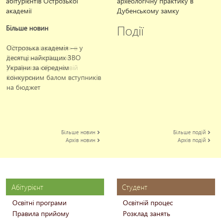
абітурієнтів Острозької
археологічну практику в
академії
Дубенському замку
Події
Більше новин
«Острозька реліквія» в
Острозька академія — у
До 75-річчя від дня
Студе
Рівненській обласній
десятці найкращих ЗВО
народження Миколи Грищука
склал
універсальній науковій
України за середнім
вірні
бібліотеці
конкурсним балом вступників
на бюджет
Більше новин
Більше подій
Архів новин
Архів подій
Абітурієнт
Студент
Освітні програми
Освітній процес
Правила прийому
Розклад занять