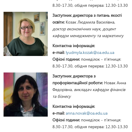
8.30-17.30, обідня перерва: 12.30-13.30
Заступник директора з питань якості
освіти:
Козак Людмила Василівна,
доктор економічних наук, доцент
кафедри менеджменту та маркетингу
Контактна інформація:
e-mail:
lyudmyla.kozak@oa.edu.ua
Офісні години:
понеділок - п'ятниця:
8.30-17.30, обідня перерва: 12.30-13.30
Заступник директора з
профорієнтаційної роботи:
Новак Анна
Федорівна,
викладач кафедри фінансів
та бізнесу
Контактна інформація:
e-mail:
anna.novak@oa.edu.ua
Офісні години:
понеділок - п'ятниця:
8.30-17.30, обідня перерва: 12.30-13.30