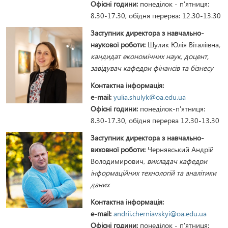
Офісні години:
понеділок - п'ятниця:
8.30-17.30, обідня перерва: 12.30-13.30
Заступник директора з навчально-
наукової роботи:
Шулик Юлія Віталіївна
,
кандидат економічних наук, доцент,
завідувач кафедри фінансів та бізнесу
Контактна інформація:
e-mail:
yulia.shulyk@oa.edu.ua
Офісні години:
понеділок-п'ятниця:
8.30-17.30, обідня перерва 12.30-13.30
Заступник директора з навчально-
виховної роботи:
Чернявський Андрій
Володимирович,
викладач кафедри
інформаційних технологій та аналітики
даних
Контактна інформація:
e-mail:
andrii.cherniavskyi@oa.edu.ua
Офісні години:
понеділок - п'ятниця: