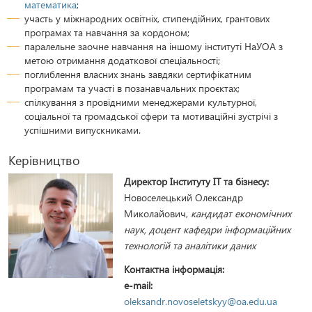
математика
;
участь у міжнародних освітніх, стипендійних, грантових
програмах та навчання за кордоном;
паралельне заочне навчання на іншому інституті НаУОА з
метою отримання додаткової спеціальності;
поглиблення власних знань завдяки сертифікатним
програмам та участі в позанавчальних проєктах;
спілкування з провідними менеджерами культурної,
соціальної та громадської сфери та мотиваційні зустрічі з
успішними випускниками.
Керівництво
Директор Інституту ІТ та бізнесу:
Новоселецький Олександр
Миколайович,
кандидат економічних
наук, доцент кафедри інформаційних
технологій та аналітики даних
Контактна інформація:
e-mail:
oleksandr.novoseletskyy@oa.edu.ua