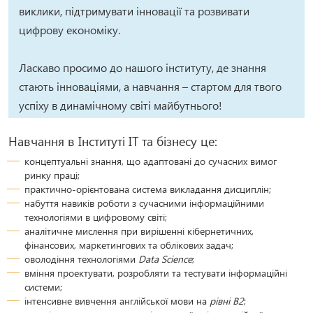
виклики, підтримувати інновації та розвивати
цифрову економіку.
Ласкаво просимо до нашого інституту, де знання
стають інноваціями, а навчання – стартом для твого
успіху в динамічному світі майбутнього!
Навчання в Інституті ІТ та бізнесу це:
концептуальні знання, що адаптовані до сучасних вимог
ринку праці;
практично-орієнтована система викладання дисциплін;
набуття навиків роботи з сучасними інформаційними
технологіями в цифровому світі;
аналітичне мислення при вирішенні кібернетичних,
фінансових, маркетингових та облікових задач;
оволодіння технологіями
Data Science
;
вміння проектувати, розробляти та тестувати інформаційні
системи;
інтенсивне вивчення англійської мови на
рівні B2
;