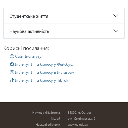
Студентське життя
Наукова активність
Корисні посилання:
Сайт Інституту
Інститут ІТ та бізнесу у Фейсбуці
Інститут ІТ та бізнесу в Інстаграмі
Інститут ІТ та бізнесу у TikTok
Наукова бібліотека
35800, м. Острог
Музей
вул. Семінарська, 2
Наукові збірники
www.oa.edu.ua