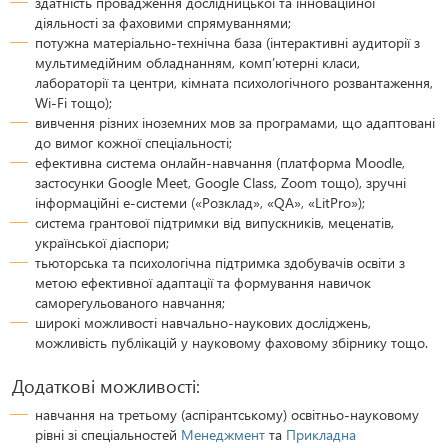
здатність провадження дослідницької та інноваційної
діяльності за фаховими спрямуваннями;
потужна матеріально-технічна база (інтерактивні аудиторії з
мультимедійним обладнанням, комп’ютерні класи,
лабораторії та центри, кімната психологічного розвантаження,
Wi-Fi тощо);
вивчення різних іноземних мов за програмами, що адаптовані
до вимог кожної спеціальності;
ефективна система онлайн-навчання (платформа Moodle,
застосунки Google Meet, Google Class, Zoom тощо), зручні
інформаційні е-системи («Розклад», «QA», «LitPro»);
система грантової підтримки від випускників, меценатів,
української діаспори;
тьюторська та психологічна підтримка здобувачів освіти з
метою ефективної адаптації та формування навичок
саморегульованого навчання;
широкі можливості навчально-наукових досліджень,
можливість публікацій у науковому фаховому збірнику тощо.
Додаткові можливості:
навчання на третьому (аспірантському) освітньо-науковому
рівні зі спеціальностей
Менеджмент
та
Прикладна