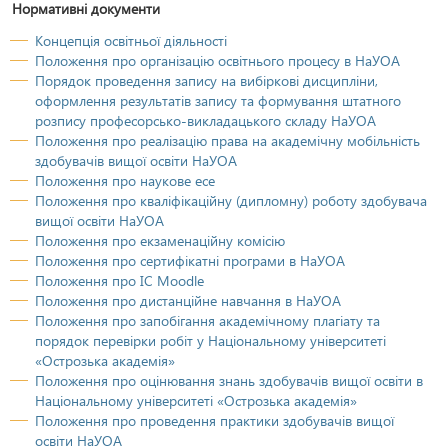
Нормативні документи
Концепція освітньої діяльності
Положення про організацію освітнього процесу в НаУОА
Порядок проведення запису на вибіркові дисципліни,
оформлення результатів запису та формування штатного
розпису професорсько-викладацького складу НаУОА
Положення про реалізацію права на академічну мобільність
здобувачів вищої освіти НаУОА
Положення про наукове есе
Положення про кваліфікаційну (дипломну) роботу здобувача
вищої освіти НаУОА
Положення про екзаменаційну комісію
Положення про сертифікатні програми в НаУОА
Положення про ІС Moodle
Положення про дистанційне навчання в НаУОА
Положення про запобігання академічному плагіату та
порядок перевірки робіт у Національному університеті
«Острозька академія»
Положення про оцінювання знань здобувачів вищої освіти в
Національному університеті «Острозька академія»
Положення про проведення практики здобувачів вищої
освіти НаУОА