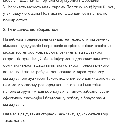
мобільні додатки та портали структурних підрозділів
Університету можуть мати окрему Політику конфіденційності,
у випадку чого дана Політика конфіденційності на них не
поширюється.
2. Типи даних, що збираються
На веб-сайті реалізована стандартна технологія підрахунку
кількості відвідувачів і переглядів сторінок, оцінки технічних
можливостей хост-сервірують, рейтингів, відвідуваності
сторонніх організацій. Дана інформація дозволяє нам вести
облік активності відвідувачів, актуальності представленого
контенту, його затребуваності, складати характеристику
відвідуваною аудиторії. Також подібний збір даних допомагає
нам мати у своєму розпорядженні сторінки і матеріал
найбільш зручним для користувачів чином, забезпечувати
ефективну взаємодію і бездоганну роботу з браузерами
відвідувачів
Під час відвідування сторінок Веб-сайту здійснюється збір
таких даних: