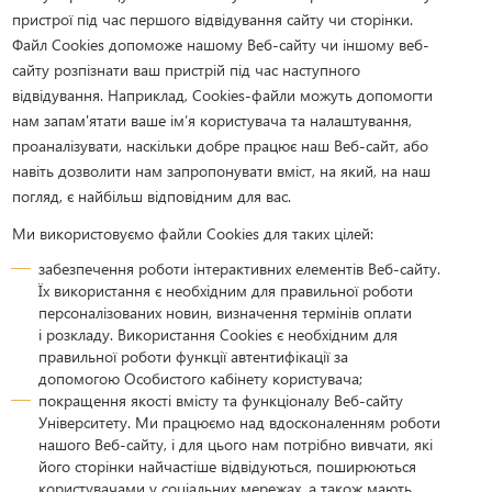
пристрої під час першого відвідування сайту чи сторінки.
Файл Cookies допоможе нашому Веб-сайту чи іншому веб-
сайту розпізнати ваш пристрій під час наступного
відвідування. Наприклад, Cookies-файли можуть допомогти
нам запам'ятати ваше ім’я користувача та налаштування,
проаналізувати, наскільки добре працює наш Веб-сайт, або
навіть дозволити нам запропонувати вміст, на який, на наш
погляд, є найбільш відповідним для вас.
Ми використовуємо файли Cookies для таких цілей:
забезпечення роботи інтерактивних елементів Веб-сайту.
Їх використання є необхідним для правильної роботи
персоналізованих новин, визначення термінів оплати
і розкладу. Використання Cookies є необхідним для
правильної роботи функції автентифікації за
допомогою Особистого кабінету користувача;
покращення якості вмісту та функціоналу Веб-сайту
Університету. Ми працюємо над вдосконаленням роботи
нашого Веб-сайту, і для цього нам потрібно вивчати, які
його сторінки найчастіше відвідуються, поширюються
користувачами у соціальних мережах, а також мають