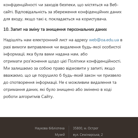
конфіденційності чи заходів безпеки, що містяться на Веб-
сайті. Відповідальність за збереження конфіденційних даних
для входу, якщо такі є, покладається на користувача.
10. Запит на зміну та знищення персональних даних
Надішліть нам електронний лист на адресу
web@oa.edu.ua
в
разі вимоги виправлення чи видалення будь-якої особистої
інформації, яка була вами надана нам, або
отримати роз'яснення щодо цієї Політики конфіденційності.
Ми залишаємо за собою право відмовити у запиті, якщо
вважаємо, що це порушило б будь-який закон чи призвело
до спотворення інформації. Не є можливим видалення та
отримання даних, які було знищено або змінено в ході
роботи алгоритмів Сайту.
Наукова бібліотека
35800, м. Острог
Музей
вул. Семінарська, 2