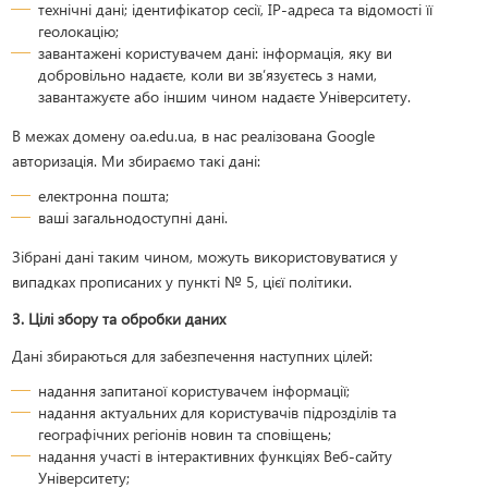
технічні дані; ідентифікатор сесії, IP-адреса та відомості її
геолокацію;
завантажені користувачем дані: інформація, яку ви
добровільно надаєте, коли ви зв’язуєтесь з нами,
завантажуєте або іншим чином надаєте Університету.
В межах домену oa.edu.ua, в нас реалізована Google
авторизація. Ми збираємо такі дані:
електронна пошта;
ваші загальнодоступні дані.
Зібрані дані таким чином, можуть використовуватися у
випадках прописаних у пункті № 5, цієї політики.
3. Цілі збору та обробки даних
Дані збираються для забезпечення наступних цілей:
надання запитаної користувачем інформації;
надання актуальних для користувачів підрозділів та
географічних регіонів новин та сповіщень;
надання участі в інтерактивних функціях Веб-сайту
Університету;