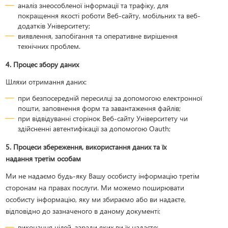
аналіз знеособленої інформації та трафіку, для
покращення якості роботи Веб-сайту, мобільних та веб-
додатків Університету;
виявлення, запобігання та оперативне вирішення
технічних проблем.
4. Процес збору даних
Шляхи отримання даних:
при безпосередній пересилці за допомогою електронної
пошти, заповнення форм та завантаження файлів;
при відвідуванні сторінок Веб-сайту Університету чи
здійсненні автентифікації за допомогою Oauth;
5. Процеси збереження, використання даних та їх
надання третім особам
Ми не надаємо будь-яку Вашу особисту інформацію третім
сторонам на правах послуги. Ми можемо поширювати
особисту інформацію, яку ми збираємо або ви надаєте,
відповідно до зазначеного в даному документі:
виконання цілей, заради яких ви їх надаєте;