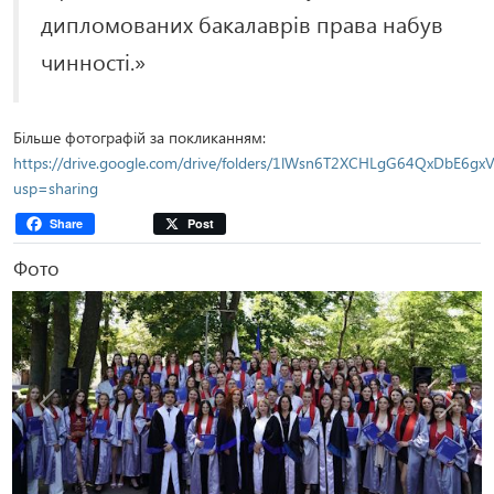
дипломованих бакалаврів права набув
чинності.»
Більше фотографій за покликанням:
https://drive.google.com/drive/folders/1lWsn6T2XCHLgG64QxDbE6gx
usp=sharing
Share
Post
Фото
Попередня
Наступ