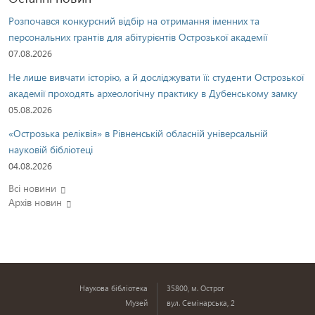
Розпочався конкурсний відбір на отримання іменних та
персональних грантів для абітурієнтів Острозької академії
07.08.2026
Не лише вивчати історію, а й досліджувати її: студенти Острозької
академії проходять археологічну практику в Дубенському замку
05.08.2026
«Острозька реліквія» в Рівненській обласній універсальній
науковій бібліотеці
04.08.2026
Всі новини
Архів новин
Наукова бібліотека
35800, м. Острог
Музей
вул. Семінарська, 2