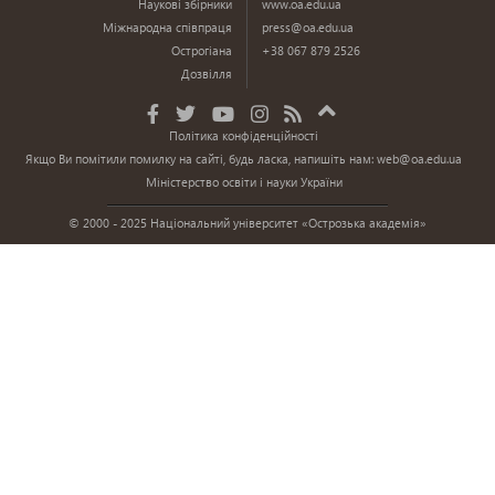
Наукові збірники
www.oa.edu.ua
Міжнародна співпраця
press@oa.edu.ua
Острогіана
+38 067 879 2526
Дозвілля
Політика конфіденційності
Якщо Ви помітили помилку на сайті, будь ласка, напишіть нам:
web@oa.edu.ua
Міністерство освіти і науки України
© 2000 - 2025 Національний університет «Острозька академія»