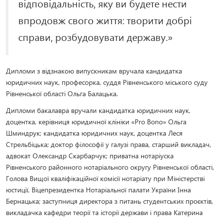
відповідальність, яку ви будете нести
впродовж свого життя: творити добрі
справи, розбудовувати державу.»
Дипломи з відзнакою випускникам вручала кандидатка
юридичних наук, професорка, суддя Рівненського міського суду
Рівненської області Ольга Балацька.
Дипломи бакалавра вручали кандидатка юридичних наук,
доцентка, керівниця юридичної клініки «Pro Bono» Ольга
Шминдрук; кандидатка юридичних наук, доцентка Леся
Стрельбіцька; доктор філософії у галузі права, старший викладач,
адвокат Олександр Скарбарчук; приватна нотаріуска
Рівненського районного нотаріального округу Рівненської області,
Голова Вищої кваліфікаційної комісії нотаріату при Міністерстві
юстиції, Віцепрезидентка Нотаріальної палати України Інна
Бернацька; заступниця директора з питань студентських проєктів,
викладачка кафедри теорії та історії держави і права Катерина