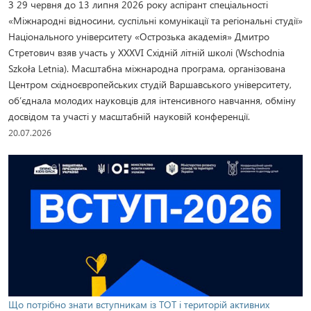
З 29 червня до 13 липня 2026 року аспірант спеціальності
«Міжнародні відносини, суспільні комунікації та регіональні студії»
Національного університету «Острозька академія» Дмитро
Стретович взяв участь у XXXVI Східній літній школі (Wschodnia
Szkoła Letnia). Масштабна міжнародна програма, організована
Центром східноєвропейських студій Варшавського університету,
об’єднала молодих науковців для інтенсивного навчання, обміну
досвідом та участі у масштабній науковій конференції.
20.07.2026
Що потрібно знати вступникам із ТОТ і територій активних