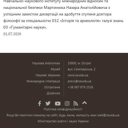
Навчально-наукового інституту міжнародних відносин та
національної безпеки Мартинюка Назара Анатолійовича з
успішним захистом дисертації на здобуття ступеня доктора
філософії за спеціальністю 032 «Історія та археологія» галузі знань
03 «Гуманітарні науки».
01.07.2026
Наукова бібліотека
35800, м. Острог
Музей
вул. Семінарська, 2
Наукові збірники
www.oa.edu.ua
Міжнародна співпраця
press@oa.edu.ua
Острогіана
+38 067 879 2526
Дозвілля
Політика конфіденційності
Якщо Ви помітили помилку на сайті, будь ласка, напишіть нам:
web@oa.edu.ua
Міністерство освіти і науки України