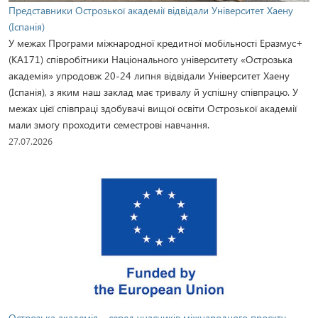
Представники Острозької академії відвідали Університет Хаену
(Іспанія)
У межах Програми міжнародної кредитної мобільності Еразмус+
(KA171) співробітники Національного університету «Острозька
академія» упродовж 20-24 липня відвідали Університет Хаену
(Іспанія), з яким наш заклад має тривалу й успішну співпрацю. У
межах цієї співпраці здобувачі вищої освіти Острозької академії
мали змогу проходити семестрові навчання.
27.07.2026
Острозька академія – серед учасників міжнародного проєкту