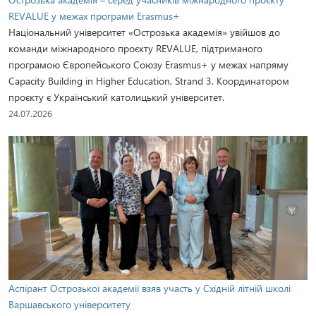
REVALUE у межах програми Erasmus+
Національний університет «Острозька академія» увійшов до
команди міжнародного проєкту REVALUE, підтриманого
програмою Європейського Союзу Erasmus+ у межах напряму
Capacity Building in Higher Education, Strand 3. Координатором
проєкту є Український католицький університет.
24.07.2026
Аспірант Острозької академії взяв участь у Східній літній школі
Варшавського університету