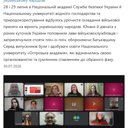
українському народові
28 і 29 липня в Національній академії Служби безпеки України й
Національному університеті водного господарства та
природокористування відбулось урочисте складання військової
присяги на вірність українському народові. Юнаки й дівчата з
різних куточків України поповнили лави військовослужбовців і
заприсягнулися стояти пліч-о-пліч, обороняючи Батьківщину.
Серед випускників були і здобувачі освіти Національного
університету «Острозька академія», які відзначились своєю
організованістю та сумлінним ставленням до обраного фаху.
30.07.2026