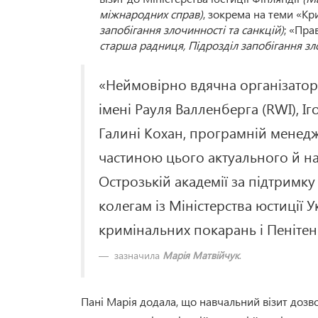
міжнародних справ)
, зокрема на теми «Кр
запобігання злочинності та санкцій)
; «Пра
старша радниця, Підрозділ запобігання зл
«Неймовірно вдячна організатору
імені Рауля Валленберга (RWI), Іг
Галині Кохан, програмній менедж
частиною цього актуального й н
Острозькій академії за підтримк
колегам із Міністерства юстиції 
кримінальних покарань і Пенітенц
зазначила
Марія Матвійчук
.
Пані Марія додала, що навчальний візит дозво