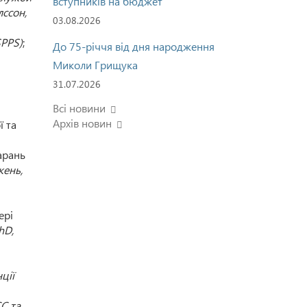
вступників на бюджет
лссон,
03.08.2026
SPPS)
;
До 75-річчя від дня народження
Миколи Грищука
31.07.2026
Всі новини
Архів новин
ї та
арань
жень,
ері
hD,
ції
С та