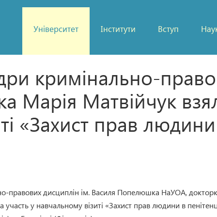
Університет
Інститути
Вступ
Нау
дри кримінально-правов
 Марія Матвійчук взял
ті «Захист прав людини 
но-правових дисциплін ім. Василя Попелюшка НаУОА, доктор
ла участь у навчальному візиті «Захист прав людини в пенітен