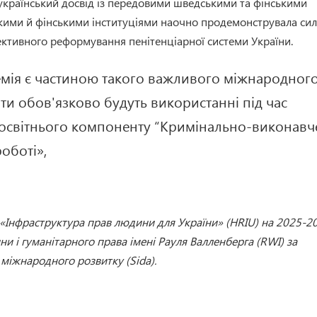
 український досвід із передовими шведськими та фінськими
ькими й фінськими інституціями наочно продемонструвала си
ефективного реформування пенітенціарної системи України.
емія є частиною такого важливого міжнародног
йти обов'язково будуть використанні під час
х освітнього компоненту “Кримінально-виконавч
оботі»,
 «Інфраструктура прав людини для України» (HRIU) на 2025-2
и і гуманітарного права імені Рауля Валленберга (RWI) за
 міжнародного розвитку (Sida).