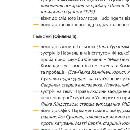
виконання покарань та пробації Швеції (S
юридична радниця SPPS)
;
візит до слідчого ізолятора Huddinge та ві
візит до тренінгового підрозділу головно
Гельсінкі (Фінляндія):
візит до в’язниці Гельсінкі
(Теро Ууранмякі
зустріч із Навчальним інститутом Фінської
пробаційної служби Фінляндії»
(Міка Пелт
Команди з регламентів і положень та Кома
та пробації»
(Еса-Пекка Хяннінен, юрист,
Судовий підрозділ)
; «Права ув’язнених у 
Саарінен, старша викладачка, Навчальний
зустріч на тему «Права людини засуджених
пенітенціарної служби» в Університеті пр
Яніка Ліндстрьом, старша викладачка, PhD
візит до Офісу Парламентського омбудсма
радник, Ііса Сухонен, головна юридична 
проти катувань, Матті Вартія, старший ю
візит до Міністерства юстиції Фінляндії
(М