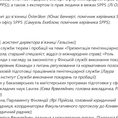
PPS))
, а також з експертом із прав людини в межах SPPS
(Лі О
зит до в’язниці Österåker
(Юнас Беннерт, помічник керівника 
го офісу SPPS
(Самуель Екеблом, помічник керівника SPPS)
.
, асистент директора в’язниці Гельсінкі)
;
 служби тюрем і пробації на теми «Презентація пенітенціарно
ола, старший спеціаліст, відділ із міжнародних справ)
; «Роль
нди з нагляду за законністю у Фінській службі виконання пок
 керівник Команди з питань регулювання та нормативних поло
базовій підготовці працівників пенітенціарної служби
(Лаура
 інститут Служби виконання покарань та пробації)
;
 у бакалаврських та магістерських програмах підготовки у сф
икладних наук Laurea
(Єева Ярвеляйнен, головна викладачка, P
)
;
на, Парламенту Фінляндії
(Ярі Пірйола, головний юридичний
радниця, координаторка Факультативного протоколу до Конвен
ридичний радник)
;
аріна Веняляйнен, радниця з міжнародних питань, Підрозділ Є