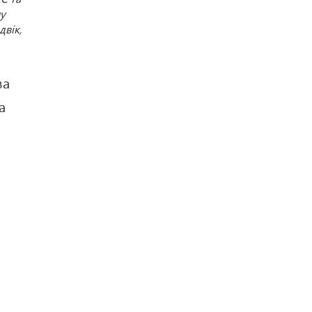
лу
двік,
ва
а