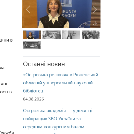
Попередня
Наступна
дини в
Останні новин
ла
«Острозька реліквія» в Рівненській
обласній універсальній науковій
ичні
бібліотеці
ості в
04.08.2026
Острозька академія — у десятці
найкращих ЗВО України за
середнім конкурсним балом
Служби