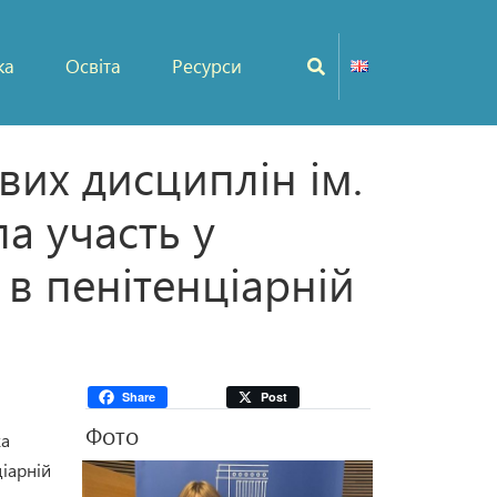
ка
Освіта
Ресурси
их дисциплін ім.
а участь у
в пенітенціарній
Share
Post
Фото
ка
ціарній