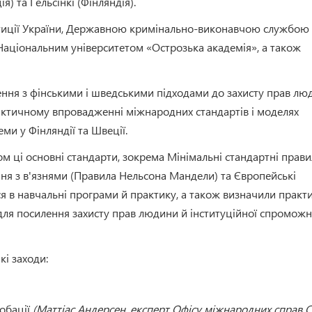
) та Гельсінкі (Фінляндія).
стиції України, Державною кримінально-виконавчою службою
Національним університетом «Острозька академія», а також
ення з фінськими і шведськими підходами до захисту прав лю
рактичному впровадженні міжнародних стандартів і моделях
еми у Фінляндії та Швеції.
ом ці основні стандарти, зокрема Мінімальні стандартні прави
ня з в'язнями (Правила Нельсона Мандели) та Європейські
ься в навчальні програми й практику, а також визначили практ
 для посилення захисту прав людини й інституційної спроможн
кі заходи:
робації
(Маттіас Андерсен, експерт Офісу міжнародних справ 