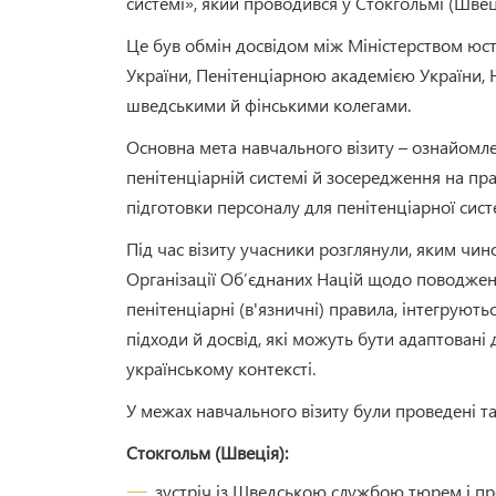
системі», який проводився у Стокгольмі (Швеція
Це був обмін досвідом між Міністерством ю
України, Пенітенціарною академією України, 
шведськими й фінськими колегами.
Основна мета навчального візиту – ознайомл
пенітенціарній системі й зосередження на п
підготовки персоналу для пенітенціарної сист
Під час візиту учасники розглянули, яким чин
Організації Об’єднаних Націй щодо поводжен
пенітенціарні (в'язничні) правила, інтегруют
підходи й досвід, які можуть бути адаптовані
українському контексті.
У межах навчального візиту були проведені та
Стокгольм (Швеція):
зустріч із Шведською службою тюрем і п