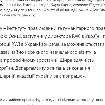
имінальна політика Фінляндії
(Лаурі Раутіо, керівник Підрозді
ва людини у пенітенціарній системі Фінляндії»
(Анна-Ліїса Сан
очинності та санкцій)
.
 – Інституту прав людини та гуманітарного пра
орю Осиці, заступнику директора RWI в Україні, т
ерці RWI в Україні зокрема, за можливість стати
адзвичайно корисного навчального візиту, а
у в професійному зростанні. Щира вдячність
України, Департаменту з питань виконання
іарній академії України за співпрацю»,
лив глибоко проаналізувати сучасні підходи до захисту прав