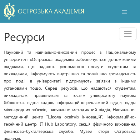
ОСТРОЗЬКА АКАДЕМІЯ
НАВІГАЦ
Мен
Ресурси
Науковий та навчально-виховний процес в Національному
університеті «Острозька академія» забезпечується допоміжними
відділами, що надають різноманітні послуги студентам та
викладачам, інформують внутрішню та зовнішню громадськість
про події в університеті, підтримують зв’язки з іншими
установами тощо. Серед ресурсів, що надаються студентам,
викладачам, працівникам та гостям університету наукова
бібліотека, відділ кадрів, інформаційно-рекламний відділ, відділ
міжнародних зв’язків, навчально-методичний відділ, Навчально-
методичний центр "Школа освітніх інновацій", інформаційно-
технічний центр, IT Hub Laboratory, секція фізичного виховання,
фінансово-бухгалтерська служба, Музей історії Острозької
академії.