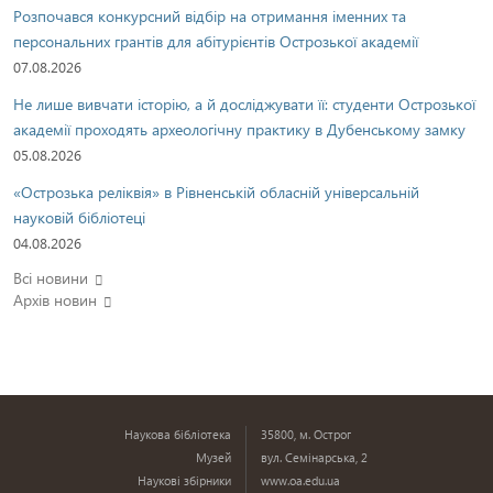
Розпочався конкурсний відбір на отримання іменних та
персональних грантів для абітурієнтів Острозької академії
07.08.2026
Не лише вивчати історію, а й досліджувати її: студенти Острозької
академії проходять археологічну практику в Дубенському замку
05.08.2026
«Острозька реліквія» в Рівненській обласній універсальній
науковій бібліотеці
04.08.2026
Всі новини
Архів новин
Наукова бібліотека
35800, м. Острог
Музей
вул. Семінарська, 2
Наукові збірники
www.oa.edu.ua