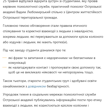
25 травня відбулася відкрита зустріч зі студентами, яку провів
керівник психологічної служби, практичний психолог Острозької
академії Вадим Любомирський спільно з Центром життєстійкості
Острозької територіальної громади.
Головною темою обговорення стали правила етичного
спілкування та коректної взаємодії з людьми з інвалідністю,
зокрема людьми, які пересуваються за допомоги крісла колісного
або ходунів і людьми, які мають протез(и).
Під час заходу студенти дізналися про те:
які фрази та запитання є недоречними чи безтактними в
комунікації;
як налагоджувати контакт і пропонувати свою допомогу так,
щоб це не викликало ніяковості чи непорозумінь тощо.
Також тьютори, старости студентських груп і здобувачі освіти
ознайомилися з
довідником
безбар’єрності.
Упродовж тижня в соціальних мережах психологічної служби
Острозької академії публікувались інформаційні пости про етику
взаємодії з людьми, які користуються кріслом колісним і