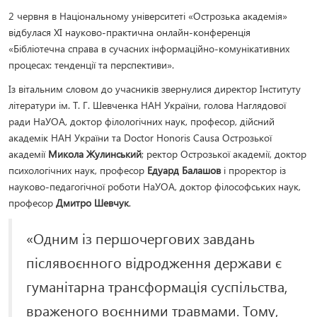
2 червня в Національному університеті «Острозька академія»
відбулася ХІ науково-практична онлайн-конференція
«Бібліотечна справа в сучасних інформаційно-комунікативних
процесах: тенденції та перспективи».
Із вітальним словом до учасників звернулися директор Інституту
літератури ім. Т. Г. Шевченка НАН України, голова Наглядової
ради НаУОА, доктор філологічних наук, професор, дійсний
академік НАН України та Doctor Honoris Causa Острозької
академії
Микола Жулинський
; ректор Острозької академії, доктор
психологічних наук, професор
Едуард Балашов
і проректор із
науково-педагогічної роботи НаУОА, доктор філософських наук,
професор
Дмитро Шевчук
.
«Одним із першочергових завдань
післявоєнного відродження держави є
гуманітарна трансформація суспільства,
враженого воєнними травмами. Тому,