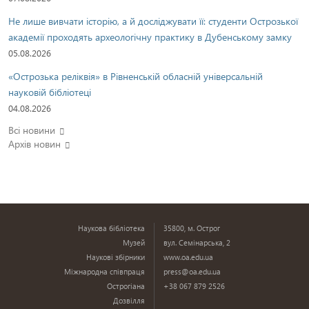
Не лише вивчати історію, а й досліджувати її: студенти Острозької
академії проходять археологічну практику в Дубенському замку
05.08.2026
«Острозька реліквія» в Рівненській обласній універсальній
науковій бібліотеці
04.08.2026
Всі новини
Архів новин
Наукова бібліотека
35800, м. Острог
Музей
вул. Семінарська, 2
Наукові збірники
www.oa.edu.ua
Міжнародна співпраця
press@oa.edu.ua
Острогіана
+38 067 879 2526
Дозвілля