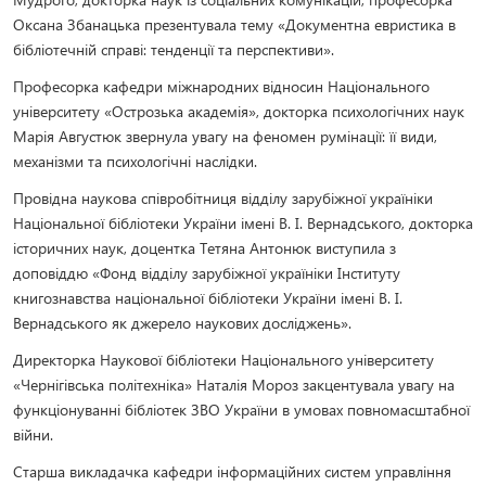
Оксана Збанацька презентувала тему «Документна евристика в
бібліотечній справі: тенденції та перспективи».
Професорка кафедри міжнародних відносин Національного
університету «Острозька академія», докторка психологічних наук
Марія Августюк звернула увагу на феномен румінації: її види,
механізми та психологічні наслідки.
Провідна наукова співробітниця відділу зарубіжної україніки
Національної бібліотеки України імені В. І. Вернадського, докторка
історичних наук, доцентка Тетяна Антонюк виступила з
доповіддю «Фонд відділу зарубіжної україніки Інституту
книгознавства національної бібліотеки України імені В. І.
Вернадського як джерело наукових досліджень».
Директорка Наукової бібліотеки Національного університету
«Чернігівська політехніка» Наталія Мороз закцентувала увагу на
функціонуванні бібліотек ЗВО України в умовах повномасштабної
війни.
Старша викладачка кафедри інформаційних систем управління