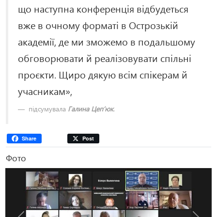
що наступна конференція відбудеться
вже в очному форматі в Острозькій
академії, де ми зможемо в подальшому
обговорювати й реалізовувати спільні
проєкти. Щиро дякую всім спікерам й
учасникам»,
підсумувала
Галина Цеп’юк
.
Share
Post
Фото