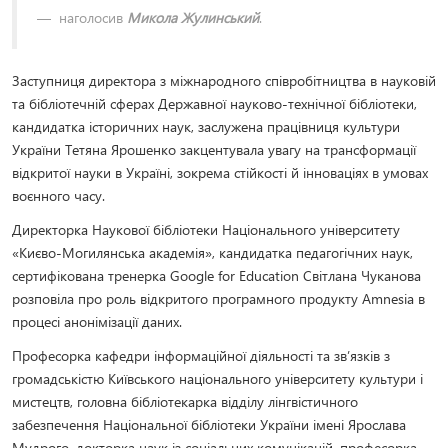
наголосив
Микола Жулинський
.
Заступниця директора з міжнародного співробітництва в науковій
та бібліотечній сферах Державної науково-технічної бібліотеки,
кандидатка історичних наук, заслужена працівниця культури
України Тетяна Ярошенко закцентувала увагу на трансформації
відкритої науки в Україні, зокрема стійкості й інноваціях в умовах
воєнного часу.
Директорка Наукової бібліотеки Національного університету
«Києво-Могилянська академія», кандидатка педагогічних наук,
сертифікована тренерка Google for Education Світлана Чуканова
розповіла про роль відкритого програмного продукту Amnesia в
процесі анонімізації даних.
Професорка кафедри інформаційної діяльності та зв’язків з
громадськістю Київського національного університету культури і
мистецтв, головна бібліотекарка відділу лінгвістичного
забезпечення Національної бібліотеки України імені Ярослава
Мудрого, докторка наук із соціальних комунікацій, професорка