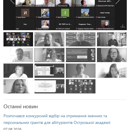
Попередня
Наступ
Останні новин
Розпочався конкурсний відбір на отримання іменних та
персональних грантів для абітурієнтів Острозької академії
07.08.2026