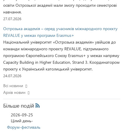
освіти Острозької академії мали змогу проходити семестрові
навчання.
27.07.2026
Острозька академія – серед учасників міжнародного проєкту
REVALUE у межах програми Erasmus+
Національний університет «Острозька академія» увійшов до
команди міжнародного проєкту REVALUE, підтриманого
програмою Європейського Союзу Erasmus+ у межах напряму
Capacity Building in Higher Education, Strand 3. Координатором
проєкту є Український католицький університет.
24.07.2026
Всі новини
Архів новин
Більше подій
Rss
2026-09-25
Цілий день-
Форум-фестиваль