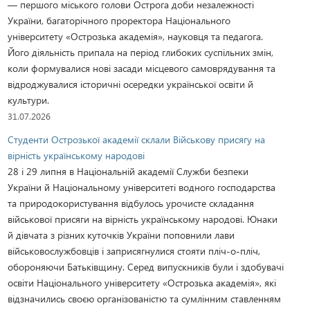
— першого міського голови Острога доби незалежності
України, багаторічного проректора Національного
університету «Острозька академія», науковця та педагога.
Його діяльність припала на період глибоких суспільних змін,
коли формувалися нові засади місцевого самоврядування та
відроджувалися історичні осередки української освіти й
культури.
31.07.2026
Студенти Острозької академії склали Військову присягу на
вірність українському народові
28 і 29 липня в Національній академії Служби безпеки
України й Національному університеті водного господарства
та природокористування відбулось урочисте складання
військової присяги на вірність українському народові. Юнаки
й дівчата з різних куточків України поповнили лави
військовослужбовців і заприсягнулися стояти пліч-о-пліч,
обороняючи Батьківщину. Серед випускників були і здобувачі
освіти Національного університету «Острозька академія», які
відзначились своєю організованістю та сумлінним ставленням