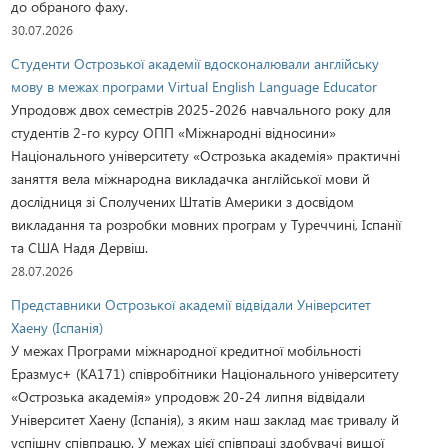
до обраного фаху.
30.07.2026
Студенти Острозької академії вдосконалювали англійську
мову в межах програми Virtual English Language Educator
Упродовж двох семестрів 2025-2026 навчального року для
студентів 2-го курсу ОПП «Міжнародні відносини»
Національного університету «Острозька академія» практичні
заняття вела міжнародна викладачка англійської мови й
дослідниця зі Сполучених Штатів Америки з досвідом
викладання та розробки мовних програм у Туреччині, Іспанії
та США Надя Дервіш.
28.07.2026
Представники Острозької академії відвідали Університет
Хаену (Іспанія)
У межах Програми міжнародної кредитної мобільності
Еразмус+ (KA171) співробітники Національного університету
«Острозька академія» упродовж 20-24 липня відвідали
Університет Хаену (Іспанія), з яким наш заклад має тривалу й
успішну співпрацю. У межах цієї співпраці здобувачі вищої