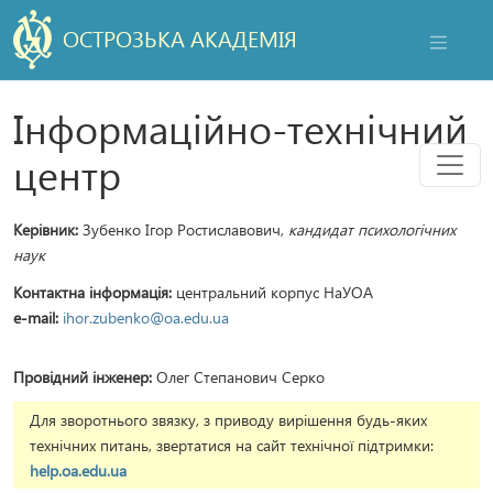
ОСТРОЗЬКА АКАДЕМІЯ
НАВІГАЦ
Інформаційно-технічний
Мен
центр
Керівник:
Зубенко Ігор Ростиславович,
кандидат психологічних
наук
Контактна інформація:
центральний корпус НаУОА
e-mail:
ihor.zubenko@oa.edu.ua
Провідний інженер:
Олег Степанович Серко
Для зворотнього звязку, з приводу вирішення будь-яких
технічних питань, звертатися на сайт технічної підтримки:
help.oa.edu.ua