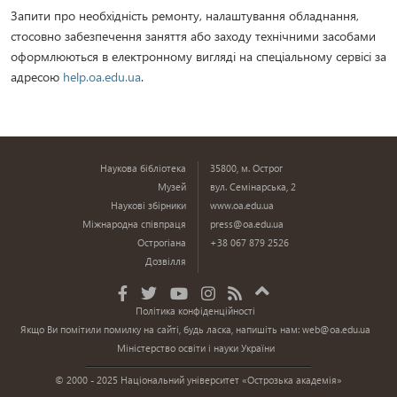
Запити про необхідність ремонту, налаштування обладнання,
стосовно забезпечення заняття або заходу технічними засобами
оформлюються в електронному вигляді на спеціальному сервісі за
адресою
help.oa.edu.ua
.
Наукова бібліотека
35800, м. Острог
Музей
вул. Семінарська, 2
Наукові збірники
www.oa.edu.ua
Міжнародна співпраця
press@oa.edu.ua
Острогіана
+38 067 879 2526
Дозвілля
Політика конфіденційності
Якщо Ви помітили помилку на сайті, будь ласка, напишіть нам:
web@oa.edu.ua
Міністерство освіти і науки України
© 2000 - 2025 Національний університет «Острозька академія»