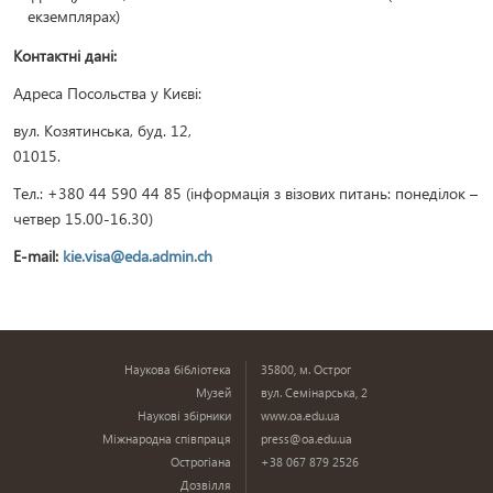
екземплярах)
Контактні дані:
Адреса Посольства у Києві:
вул. Козятинська, буд. 12,
01015.
Тел.: +380 44 590 44 85 (інформація з візових питань: понеділок –
четвер 15.00-16.30)
E-mail:
kie.visa@eda.admin.ch
Наукова бібліотека
35800, м. Острог
Музей
вул. Семінарська, 2
Наукові збірники
www.oa.edu.ua
Міжнародна співпраця
press@oa.edu.ua
Острогіана
+38 067 879 2526
Дозвілля