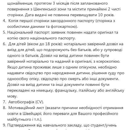
щонайменше, протягом 3 місяців після запланованого
повернення з Шенгенської зони та містити принаймні 2 чисті
сторінки. Дата видачі не повинна перевищувати 10 років.
Копія першої сторінки закордонного паспорту (сторінка з
особистими даними та фотокарткою).
Національний паспорт: заявник повинен надати оригінал та
копію свого національного паспорту.
Для дітей (віком до 18 років): нотаріально завірений дозвіл на
виїзд для дітей, що подорожують без батьків, або у супроводі
одного із батьків. Дозвіл на виїзд дитини повинен бути
завірений нотаріально та наданий в оригіналі, з ксерокопією.
Якщо дитина проживає лише з одним опікуном, необхідно
надавати свідоцтво про народження дитини, рішення суду про
одноосібну опіку, свідоцтво про смерть або інші документи.
Дозвіл на виїзд дитини та інші документи повинні бути
перекладені на німецьку, французьку, італійську або англійську
мову.
Автобіографія (CV).
Мотиваційний лист (вказати причини необхідності отримання
освіти в Швейцарії, його переваги для Вашого професійного
майбутнього і т.п.).
Підтвердження від навчального закладу, що студент/учень