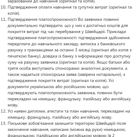
зарахований до навчання (оригінал та копія).
Підтвердження оплати навчання та супутніх витрат (оригінал та
копія).
Підтвердження платоспроможності Всі заявники повинні
документально підтвердити, що у них є достатньо коштів для
покриття витрат під час перебування у Швейцарії. Приклади
підтвердження платоспроможності: підтвердження здійснення
передплати до навчального закладу, виписка з банківського
рахунку з транзакціями за останні 3 місяці (оригінал або копія з
печаткою банку), довідка із банку з інформацією про доступну
суму на рахунку заявника (оригінал та копія). Якщо батьки або
третя особа виступають спонсорами: аналогічні документи, а
також надається спонсорська заява (завірена нотаріально), з
підтвердження покриття витрат (оригінал та копія). Усі
документи українською або російською мовою, що
підтверджують платоспроможність заявника, повинні бути
перекладені на німецьку, французьку, італійську або англійську
мову.
Усі наявні дипломи, атестати та план навчання, перекладені на
німецьку, французьку, італійську або англійську мову.
Письмове зобов’язання залишити територію Швейцарії після
закінчення навчання, написане (можна від руки) німецькою,
французькою, італійською або англійською мовою (в 2