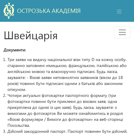
ОСТРОЗЬКА АКАДЕМІЯ
НАВІГАЦ
Мен
Швейцарія
Документи:
Три заяви на видачу національної візи типу D на кожну особу,
старанно заповнені німецькою, французькою, італійською або
англійською мовою та власноручно підписані. Будь ласка,
зауважте: - Візові заяви неповнолітніх заявників (віком до 18
років) повинні бути підписані одним з батьків або законним
опікуном.
Чотири актуальні фотокартки паспортного формату (три
фотокартки повинні бути приклеєні до візових заяв, одна
прикріплена до однієї із цих заяв). Будь ласка, зауважте: з
вимогами до фотокарток Ви можете ознайомитись в розділі
«Візові формуляри / Вимоги до фотокартки» на веб-сторінці
Посольства.
Дійсний закордонний паспорт. Паспорт повинен бути дійсний,