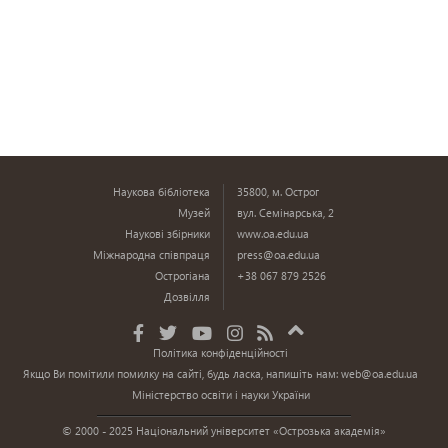
Наукова бібліотека
35800, м. Острог
Музей
вул. Семінарська, 2
Наукові збірники
www.oa.edu.ua
Міжнародна співпраця
press@oa.edu.ua
Острогіана
+38 067 879 2526
Дозвілля
Політика конфіденційності
Якщо Ви помітили помилку на сайті, будь ласка, напишіть нам:
web@oa.edu.ua
Міністерство освіти і науки України
© 2000 - 2025 Національний університет «Острозька академія»