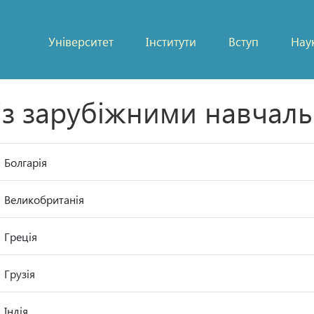
Університет
Інститути
Вступ
Нау
 із зарубіжними навчал
Болгарія
Великобританія
Греція
Грузія
Індія