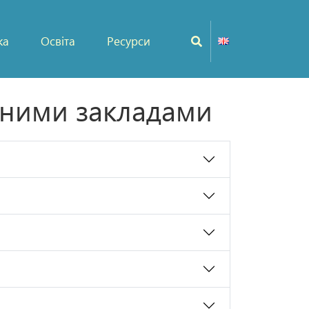
ка
Освіта
Ресурси
ьними закладами