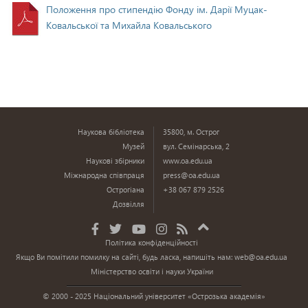
Положення про стипендію Фонду ім. Дарії Муцак-
Ковальської та Михайла Ковальського
Наукова бібліотека
35800, м. Острог
Музей
вул. Семінарська, 2
Наукові збірники
www.oa.edu.ua
Міжнародна співпраця
press@oa.edu.ua
Острогіана
+38 067 879 2526
Дозвілля
Політика конфіденційності
Якщо Ви помітили помилку на сайті, будь ласка, напишіть нам:
web@oa.edu.ua
Міністерство освіти і науки України
© 2000 - 2025 Національний університет «Острозька академія»