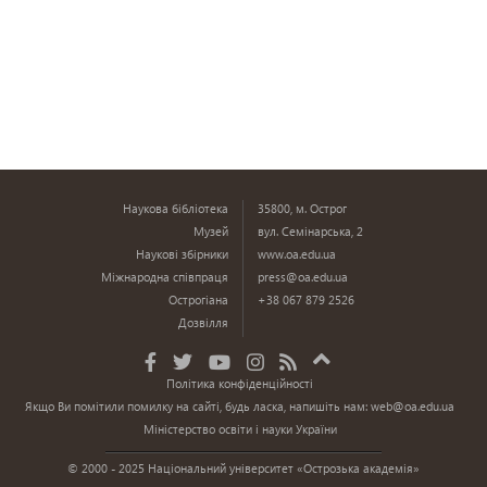
Наукова бібліотека
35800, м. Острог
Музей
вул. Семінарська, 2
Наукові збірники
www.oa.edu.ua
Міжнародна співпраця
press@oa.edu.ua
Острогіана
+38 067 879 2526
Дозвілля
Політика конфіденційності
Якщо Ви помітили помилку на сайті, будь ласка, напишіть нам:
web@oa.edu.ua
Міністерство освіти і науки України
© 2000 - 2025 Національний університет «Острозька академія»