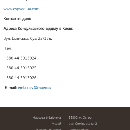
www.espvac-ua.com
Контактні дані:
Адреса Консульського відділу в Києві:
Вул. Іллінська, буд 22/13д.
Тел.:
+380 44 3913024
+380 44 3913025
+380 44 3913026
E-mail:
emb.kiev@maec.es
Наукова бібліотека
35800, м. Острог
Музей
вул. Семінарська, 2
Наукові збірники
www.oa.edu.ua