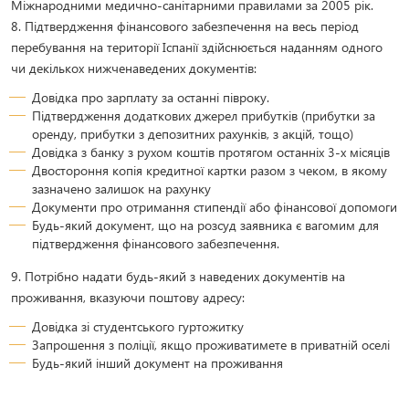
Міжнародними медично-санітарними правилами за 2005 рік.
8. Підтвердження фінансового забезпечення на весь період
перебування на території Іспанії здійснюється наданням одного
чи декількох нижченаведених документів:
Довідка про зарплату за останні півроку.
Підтвердження додаткових джерел прибутків (прибутки за
оренду, прибутки з депозитних рахунків, з акцій, тощо)
Довідка з банку з рухом коштів протягом останніх 3-х місяців
Двостороння копія кредитної картки разом з чеком, в якому
зазначено залишок на рахунку
Документи про отримання стипендії або фінансової допомоги
Будь-який документ, що на розсуд заявника є вагомим для
підтвердження фінансового забезпечення.
9. Потрібно надати будь-який з наведених документів на
проживання, вказуючи поштову адресу:
Довідка зі студентського гуртожитку
Запрошення з поліції, якщо проживатимете в приватній оселі
Будь-який інший документ на проживання