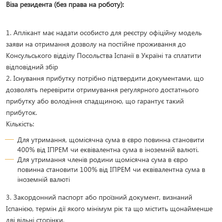
Віза резидента (без права на роботу):
1. Аплікант має надати особисто для реєстру офіційну модель
заяви на отримання дозволу на постійне проживання до
Консульського відділу Посольства Іспанії в Україні та сплатити
відповідний збір
2. Існування прибутку потрібно підтвердити документами, що
дозволять перевірити отримування регулярного достатнього
прибутку або володіння спадщиною, що гарантує такий
прибуток.
Кількість:
Для утримання, щомісячна сума в євро повинна становити
400% від ІПРЕМ чи еквівалентна сума в іноземній валюті.
Для утримання членів родини щомісячна сума в євро
повинна становити 100% від ІПРЕМ чи еквівалентна сума в
іноземній валюті
3. Закордонний паспорт або проїзний документ, визнаний
Іспанією, термін дії якого мінімум рік та що містить щонайменше
дві вільні сторінки.