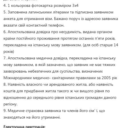
4. 1 кольорова фотокартка розміром 3х4
5. Заповнена латинськими літерами та підписана заявником
анкета для отримання візи. Бажано поруч із адресою заявника
вказати свій контактний телефон.
6. Апостильована довідка про несудимість, видана органом
країни постійного проживання протягом останніх п’яти років,
перекладена на іспанську мову заявником. (для осіб старше 14
років)
7. Апостильована медична довідка, перекладена на іспанську
мову заявником, в якій зазначено, що заявник не має тяжких
захворювань небезпечних для суспільства, визначених
Міжнародними медично- санітарними правилами за 2005 рік
8. Наявність власного чи арендованого житла, або наявність
коштів для придбання житла такого ж чи вищого рівня по
відношенню до середнього рівня іспанських громадян даного
регіону.
9. Медичне страховка заявника та членів його сім’ ї, що
знаходяться на його утриманні.
Електронна реєстрація: