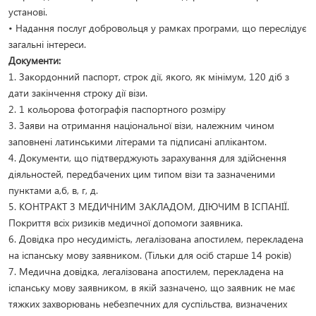
установі.
• Надання послуг добровольця у рамках програми, що переслідує
загальні інтереси.
Документи:
1. Закордонний паспорт, строк дії, якого, як мінімум, 120 діб з
дати закінчення строку дії візи.
2. 1 кольорова фотографія паспортного розміру
3. Заяви на отримання національної візи, належним чином
заповнені латинськими літерами та підписані аплікантом.
4. Документи, що підтверджують зарахування для здійснення
діяльностей, передбачених цим типом візи та зазначеними
пунктами а,б, в, г, д.
5. КОНТРАКТ З МЕДИЧНИМ ЗАКЛАДОМ, ДІЮЧИМ В ІСПАНІЇ.
Покриття всіх ризиків медичної допомоги заявника.
6. Довідка про несудимість, легалізована апостилем, перекладена
на іспанську мову заявником. (Тільки для осіб старше 14 років)
7. Медична довідка, легалізована апостилем, перекладена на
іспанську мову заявником, в якій зазначено, що заявник не має
тяжких захворювань небезпечних для суспільства, визначених