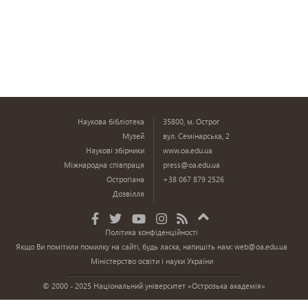
Наукова бібліотека
35800, м. Острог
Музей
вул. Семінарська, 2
Наукові збірники
www.oa.edu.ua
Міжнародна співпраця
press@oa.edu.ua
Острогіана
+38 067 879 2526
Дозвілля
Політика конфіденційності
Якщо Ви помітили помилку на сайті, будь ласка, напишіть нам:
web@oa.edu.ua
Міністерство освіти і науки України
© 2000 - 2025 Національний університет «Острозька академія»