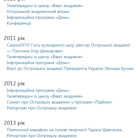
Телепередачі із циклу «Віват академія»
Острозький академічний вісник
Інформаційна програма «День»
Конференції
2011 рік
СмачнОГО! Гість кулінарного шоу: ректор Острозької академії
— Пасічник Ігор Демидович
Телепередачі із циклу «Віват академія»
Інформаційна програма «День»
Візит до Острозької академії Президента України Леоніда Кучми
2012 рік
Інформаційна програма «День»
Телепередачі із циклу «Віват академія»
Сюжет про Острозьку академію у програмі «Підйом»
Репортажі про Острозьку академію
2013 рік
Поетичний марафон на основі творчості Тараса Шевченка
Репортажі про Острозьку академію