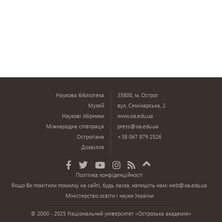
Наукова бібліотека
35800, м. Острог
Музей
вул. Семінарська, 2
Наукові збірники
www.oa.edu.ua
Міжнародна співпраця
press@oa.edu.ua
Острогіана
+38 067 879 2526
Дозвілля
Політика конфіденційності
Якщо Ви помітили помилку на сайті, будь ласка, напишіть нам:
web@oa.edu.ua
Міністерство освіти і науки України
© 2000 - 2025 Національний університет «Острозька академія»