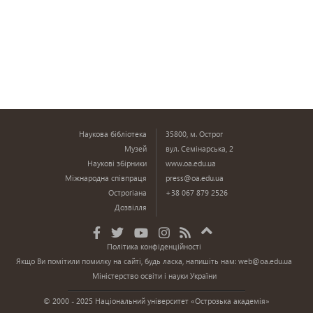
Наукова бібліотека
35800, м. Острог
Музей
вул. Семінарська, 2
Наукові збірники
www.oa.edu.ua
Міжнародна співпраця
press@oa.edu.ua
Острогіана
+38 067 879 2526
Дозвілля
Політика конфіденційності
Якщо Ви помітили помилку на сайті, будь ласка, напишіть нам:
web@oa.edu.ua
Міністерство освіти і науки України
© 2000 - 2025 Національний університет «Острозька академія»