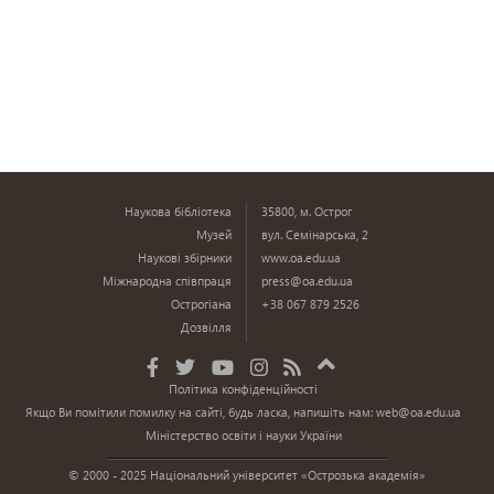
Наукова бібліотека
35800, м. Острог
Музей
вул. Семінарська, 2
Наукові збірники
www.oa.edu.ua
Міжнародна співпраця
press@oa.edu.ua
Острогіана
+38 067 879 2526
Дозвілля
Політика конфіденційності
Якщо Ви помітили помилку на сайті, будь ласка, напишіть нам:
web@oa.edu.ua
Міністерство освіти і науки України
© 2000 - 2025 Національний університет «Острозька академія»