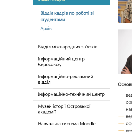
Відділ кадрів по роботі зі
студентами
Архів
Відділ міжнародних зв'язків
Інформаційний центр
Євросоюзу
Інформаційно-рекламний
відділ
Основн
Інформаційно-технічний центр
ве
ор
Музей історії Острозької
на
академії
ве
оф
Навчальна система Moodle
ве