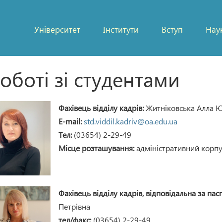
Університет
Інститути
Вступ
Нау
роботі зі студентами
Фахівець відділу кадрів:
Житніковська Алла Ю
Е-mail:
std.viddil.kadriv@oa.edu.ua
Тел:
(03654) 2-29-49
Місце розташування:
адміністративний корпу
Фахівець відділу кадрів, відповідальна за пас
Петрівна
тел/факс:
(03654) 2-29-49