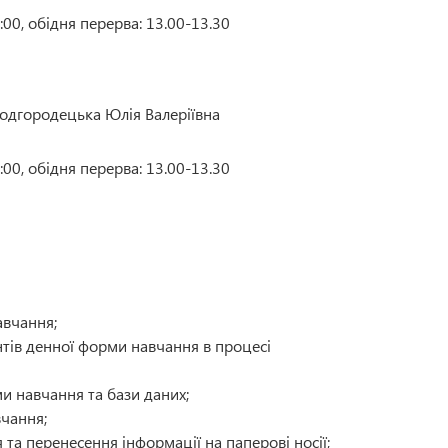
:00, обідня перерва: 13.00-13.30
одгородецька Юлія Валеріївна
:00, обідня перерва: 13.00-13.30
авчання;
нтів денної форми навчання в процесі
и навчання та бази даних;
чання;
та перенесення інформації на паперові носії;