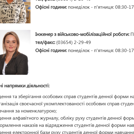
Офісні години:
понеділок - п'ятниця: 08:30-17
Інженер з військово-мобілізаційної роботи:
П
тел/факс:
(03654) 2-29-49
Офісні години:
понеділок - п'ятниця: 08:30-17
і напрямки діяльності:
дення та зберігання особових справ студентів денної форми н
ганізація своєчасної укомплектованості особових справ студе
вчання за номенклатурою;
дення алфавітного журналу, обліку руху студентів денної форм
ормлення наказів на відрядження студентів денної форми нав
дення електронної бази руху студентів денної форми навчання 