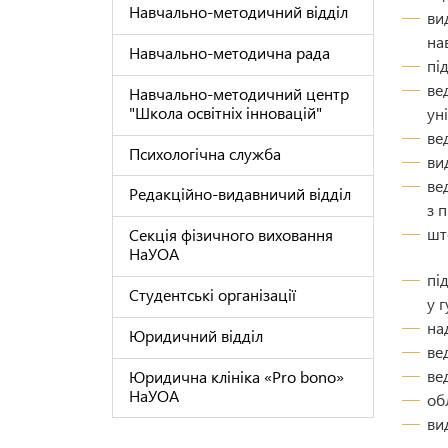
Навчально-методичний відділ
ви
на
Навчально-методична рада
пі
ве
Навчально-методичний центр
"Школа освітніх інновацій"
ун
ве
Психологічна служба
ви
ве
Редакційно-видавничий відділ
з 
шт
Секція фізичного виховання
НаУОА
пі
Студентські організації
у 
на
Юридичний відділ
ве
ве
Юридична клініка «Pro bono»
НaУОА
об
ви