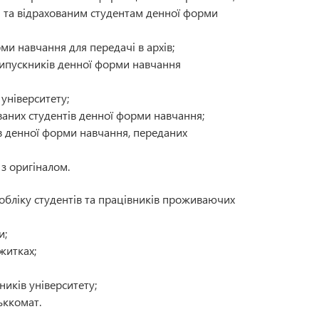
м та відрахованим студентам денної форми
ми навчання для передачі в архів;
випускників денної форми навчання
університету;
ованих студентів денної форми навчання;
ів денної форми навчання, переданих
 з оригіналом.
о обліку студентів та працівників проживаючих
и;
житках;
иків університету;
ьккомат.