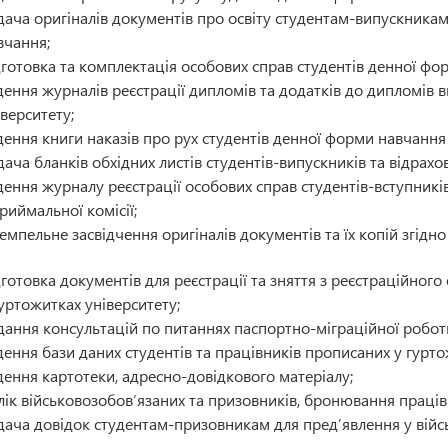
дача оригіналів документів про освіту студентам-випускника
вчання;
дготовка та комплектація особових справ студентів денної фор
дення журналів реєстрації дипломів та додатків до дипломів 
іверситету;
дення книги наказів про рух студентів денної форми навчання 
дача бланків обхідних листів студентів-випускників та відрах
дення журналу реєстрації особових справ студентів-вступник
приймальної комісії;
емпельне засвідчення оригіналів документів та їх копій згідно
дготовка документів для реєстрації та зняття з реєстраційног
гуртожитках університету;
дання консультацій по питаннях паспортно-міграційної робот
дення бази даних студентів та працівників прописаних у гурто
дення картотеки, адресно-довідкового матеріалу;
лік військовозобов’язаних та призовників, бронювання працівн
дача довідок студентам-призовникам для пред’явлення у війс