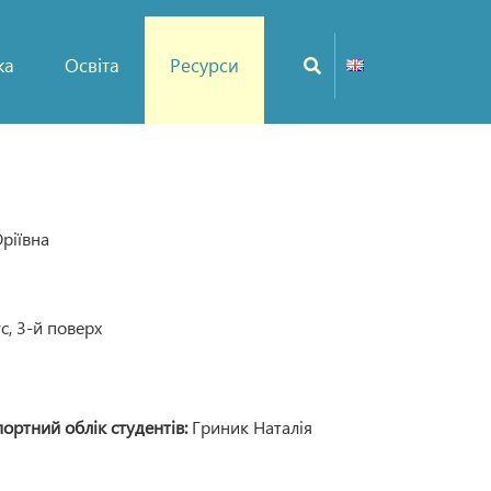
ка
Освіта
Ресурси
ріївна
с, 3-й поверх
портний облік студентів:
Гриник Наталія