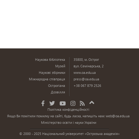
Наукова бібліотека
35800, м. Острог
Музей
вул. Семінарська, 2
Наукові збірники
www.oa.edu.ua
Міжнародна співпраця
press@oa.edu.ua
Острогіана
+38 067 879 2526
Дозвілля
Політика конфіденційності
Якщо Ви помітили помилку на сайті, будь ласка, напишіть нам:
web@oa.edu.ua
Міністерство освіти і науки України
© 2000 - 2025 Національний університет «Острозька академія»