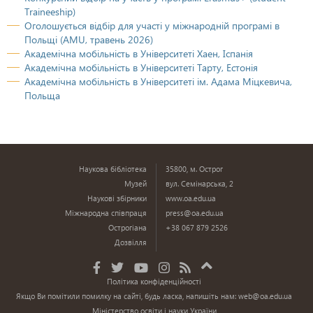
Traineeship)
Оголошується відбір для участі у міжнародній програмі в
Польщі (AMU, травень 2026)
Академічна мобільність в Університеті Хаен, Іспанія
Академічна мобільність в Університеті Тарту, Естонія
Академічна мобільність в Університеті ім. Адама Міцкевича,
Польща
Наукова бібліотека
35800, м. Острог
Музей
вул. Семінарська, 2
Наукові збірники
www.oa.edu.ua
Міжнародна співпраця
press@oa.edu.ua
Острогіана
+38 067 879 2526
Дозвілля
Політика конфіденційності
Якщо Ви помітили помилку на сайті, будь ласка, напишіть нам:
web@oa.edu.ua
Міністерство освіти і науки України