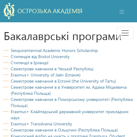
ОСТРОЗЬКА АКАДЕМІЯ
НАВІГАЦ
Мен
Бакалаврські програми
Sesquicentennial Academic Honors Scholarship
Стипендія від Bristol University
Стипендії в Ірландії
Семестрове навчання в Чеській Республіці
Erasmus+ University of Jaén (Іспанія)
Семестрове навчання в Естонії (the University of Tartu)
Семестрове навчання в в Університеті ім. Адама Міцкевича
(Республіка Польща)
Семестрове навчання в Поморському університеті (Республіка
Польща)
Erasmus+ Клайпедський державний університет прикладних
наук
Erasmus+ Transilvania University
Семестрове навчання в Ольштині (Республіка Польща)
Конкурсний відбір на участь у програмі Erasmus+ (Student