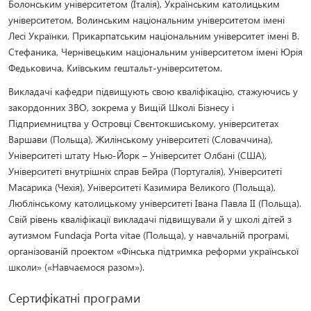
Болонським університетом (Італія), Українським католицьким
університетом, Волинським національним університетом імені
Лесі Українки, Прикарпатським національним університет імені В.
Стефаника, Чернівецьким національним університетом імені Юрія
Федьковича, Київським гештальт-університетом.
Викладачі кафедри підвищують свою кваліфікацію, стажуючись у
закордонних ЗВО, зокрема у Вищій Школі Бізнесу і
Підприємництва у Островці Свєнтокшиському, університетах
Варшави (Польща), Жилінському університеті (Словаччина),
Університеті штату Нью-Йорк – Університет Олбані (США),
Університеті внутрішніх справ Бейра (Португалія), Університеті
Масарика (Чехія), Університеті Казимира Великого (Польща),
Люблінському католицькому університеті Івана Павла ІІ (Польща).
Свій рівень кваліфікації викладачі підвищували й у школі дітей з
аутизмом Fundacja Porta vitae (Польща), у навчальній програмі,
організованій проектом «Фінська підтримка реформи української
школи» («Навчаємося разом»).
Сертифікатні програми