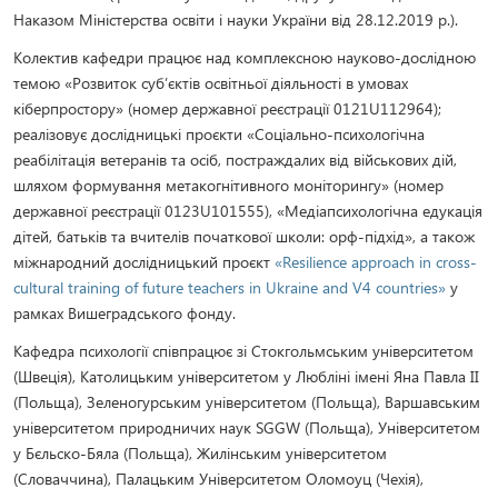
Наказом Міністерства освіти і науки України від 28.12.2019 р.).
Колектив кафедри працює над комплексною науково-дослідною
темою «Розвиток суб’єктів освітньої діяльності в умовах
кіберпростору» (номер державної реєстрації 0121U112964);
реалізовує дослідницькі проєкти «Соціально-психологічна
реабілітація ветеранів та осіб, постраждалих від військових дій,
шляхом формування метакогнітивного моніторингу» (номер
державної реєстрації 0123U101555), «Медіапсихологічна едукація
дітей, батьків та вчителів початкової школи: орф-підхід», а також
міжнародний дослідницький проєкт
«Resilience approach in cross-
cultural training of future teachers in Ukraine and V4 countries»
у
рамках Вишеградського фонду.
Кафедра психології співпрацює зі Стокгольмським університетом
(Швеція), Католицьким університетом у Любліні імені Яна Павла ІІ
(Польща), Зеленогурським університетом (Польща), Варшавським
університетом природничих наук SGGW (Польща), Університетом
у Бєльско-Бяла (Польща), Жилінським університетом
(Словаччина), Палацьким Університетом Оломоуц (Чехія),