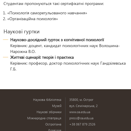
Студентам пропонуються такі сертифікатні програми:
«Психологія саморегульованого навчання»
«Організаційна психологія»
Наукові гуртки
Науково-дослідний гурток з когнітивної психології
Керівник: доцент, кандидат психологічних наук Волошина-
Нарожна В.О.
Життєві сценарії: теорія і практика
Керівник: професор, доктор психологічних наук Гандзілевська
Г.Б.
Наукова бібліотека
35800, м. Острог
Музей
вул. Семінарська, 2
Наукові збірники
www.oa.edu.ua
Міжнародна співпраця
press@oa.edu.ua
Острогіана
+38 067 879 2526
Дозвілля