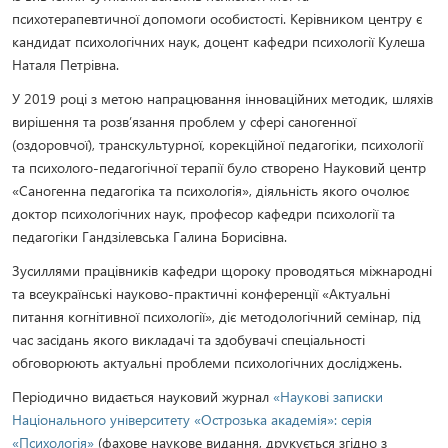
психотерапевтичної допомоги особистості. Керівником центру є
кандидат психологічних наук, доцент кафедри психології Кулеша
Наталя Петрівна.
У 2019 році з метою напрацювання інноваційних методик, шляхів
вирішення та розв’язання проблем у сфері саногенної
(оздоровчої), транскультурної, корекційної педагогіки, психології
та психолого-педагогічної терапії було створено Науковий центр
«Саногенна педагогіка та психологія», діяльність якого очолює
доктор психологічних наук, професор кафедри психології та
педагогіки Гандзілевська Галина Борисівна.
Зусиллями працівників кафедри щороку проводяться міжнародні
та всеукраїнські науково-практичні конференції «Актуальні
питання когнітивної психології», діє методологічний семінар, під
час засідань якого викладачі та здобувачі спеціальності
обговорюють актуальні проблеми психологічних досліджень.
Періодично видається науковий журнал
«Наукові записки
Національного університету «Острозька академія»: серія
«Психологія»
(фахове наукове видання, друкується згідно з