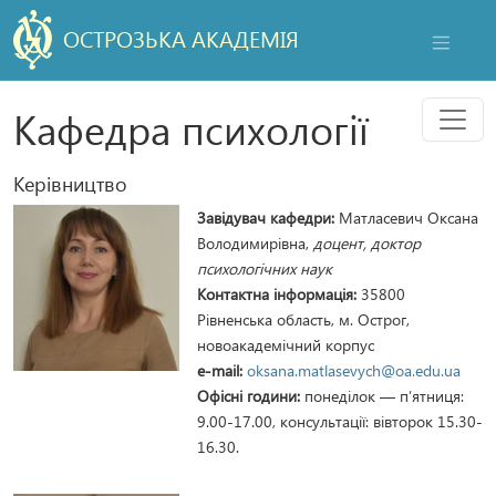
ОСТРОЗЬКА АКАДЕМІЯ
НАВІГАЦ
Мен
Кафедра психології
Керівництво
Завідувач кафедри:
Матласевич Оксана
Володимирівна,
доцент, доктор
психологічних наук
Контакт
на інформація:
35800
Рівненська область, м. Острог,
новоакадемічний корпус
e-mail:
oksana.matlasevych@oa.edu.ua
Офісні години:
понеділок — п’ятниця:
9.00-17.00, консультації: вівторок 15.30-
16.30.