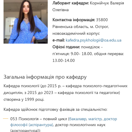
Лаборант кафедри:
Корнійчук Валерія
Олегівна
Контактна інформація:
35800
Рівненська область, м. Острог,
новоакадемічний корпус
e-mail:
kafedra.psykhologii@oa.edu.ua
Офісні години:
понеділок -
п’ятниця: 9.00- 18.00, обідня перерва:
13.00-14.00
Загальна інформація про кафедру
Кафедра психології (до 2015 р. – кафедра психолого-педагогічних
дисциплін, з 2015 до 2023 – кафедра психології та педагогіки)
створена у 1999 році.
Кафедра здійснює підготовку фахівців за спеціальністю:
053 Психологія – повний цикл (
бакалавр
,
магістр
,
доктор
філософії (аспірантура)
, доктор психологічних наук
(докторантура));