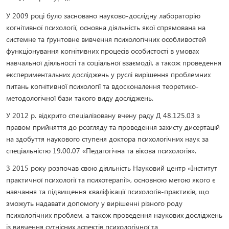
У 2009 році було засновано науково-дослідну лабораторію
когнітивної психології, основна діяльність якої спрямована на
системне та ґрунтовне вивчення психологічних особливостей
функціонування когнітивних процесів особистості в умовах
навчальної діяльності та соціальної взаємодії, а також проведення
експериментальних досліджень у руслі вирішення проблемних
питань когнітивної психології та вдосконалення теоретико-
методологічної бази такого виду досліджень.
У 2012 р. відкрито спеціалізовану вчену раду Д 48.125.03 з
правом прийняття до розгляду та проведення захисту дисертацій
на здобуття наукового ступеня доктора психологічних наук за
спеціальністю 19.00.07 «Педагогічна та вікова психологія».
З 2015 року розпочав свою діяльність Науковий центр «Інститут
практичної психології та психотерапії», основною метою якого є
навчання та підвищення кваліфікації психологів-практиків, що
зможуть надавати допомогу у вирішенні різного роду
психологічних проблем, а також проведення наукових досліджень
із вивчення сутнісних аспектів психологічної та