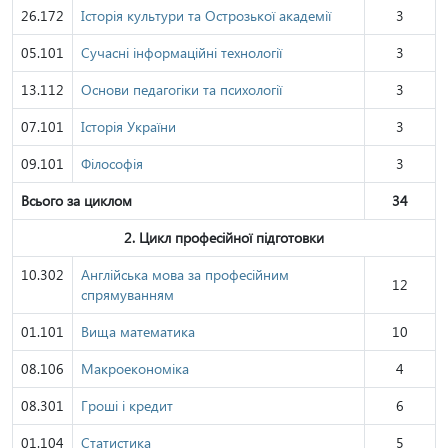
26.172
Історія культури та Острозької академії
3
05.101
Сучасні інформаційні технології
3
13.112
Основи педагогіки та психології
3
07.101
Історія України
3
09.101
Філософія
3
Всього за циклом
34
2. Цикл професійної підготовки
10.302
Англійська мова за професійним
12
спрямуванням
01.101
Вища математика
10
08.106
Макроекономіка
4
08.301
Гроші і кредит
6
01.104
Статистика
5