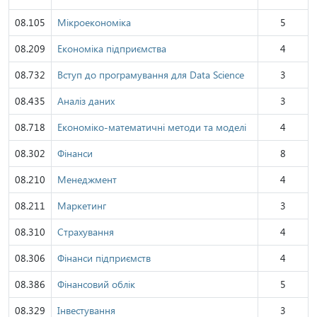
08.105
Мікроекономіка
5
08.209
Економіка підприємства
4
08.732
Вступ до програмування для Data Science
3
08.435
Аналіз даних
3
08.718
Економіко-математичні методи та моделі
4
08.302
Фінанси
8
08.210
Менеджмент
4
08.211
Маркетинг
3
08.310
Страхування
4
08.306
Фінанси підприємств
4
08.386
Фінансовий облік
5
08.329
Інвестування
3