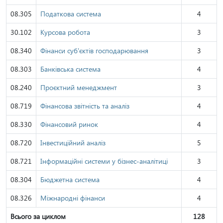
08.305
Податкова система
4
30.102
Курсова робота
3
08.340
Фінанси суб'єктів господарювання
3
08.303
Банківська система
4
08.240
Проєктний менеджмент
3
08.719
Фінансова звітність та аналіз
4
08.330
Фінансовий ринок
4
08.720
Інвестиційний аналіз
5
08.721
Інформаційні системи у бізнес-аналітиці
3
08.304
Бюджетна система
4
08.326
Міжнародні фінанси
4
Всього за циклом
128