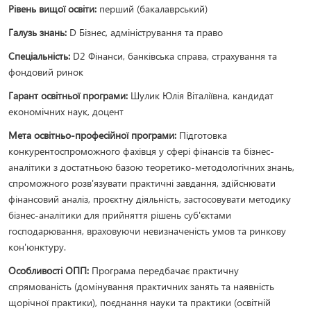
Рівень вищої освіти:
перший (бакалаврський)
Галузь знань:
D Бізнес, адміністрування та право
Спеціальність:
D2 Фінанси, банківська справа, страхування та
фондовий ринок
Гарант освітньої програми:
Шулик Юлія Віталіївна, кандидат
економічних наук, доцент
Мета освітньо-професійної програми:
Підготовка
конкурентоспроможного фахівця у сфері фінансів та бізнес-
аналітики з достатньою базою теоретико-методологічних знань,
спроможного розв'язувати практичні завдання, здійснювати
фінансовий аналіз, проєктну діяльність, застосовувати методику
бізнес-аналітики для прийняття рішень суб'єктами
господарювання, враховуючи невизначеність умов та ринкову
кон'юнктуру.
Особливості ОПП:
Програма передбачає практичну
спрямованість (домінування практичних занять та наявність
щорічної практики), поєднання науки та практики (освітній