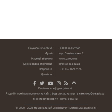
Наукова бібліотека
35800, м. Острог
Музей
вул. Семінарська, 2
Наукові збірники
www.oa.edu.ua
Міжнародна співпраця
press@oa.edu.ua
Острогіана
+38 067 879 2526
Дозвілля
Політика конфіденційності
Якщо Ви помітили помилку на сайті, будь ласка, напишіть нам:
web@oa.edu.ua
Міністерство освіти і науки України
© 2000 - 2025 Національний університет «Острозька академія»