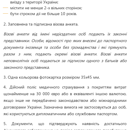
виїзду з території України;
містити не менше 2-х вільних сторінок;
бути строком дії не більше 10 років.
2. Заповнена та підписана візова анкета.
Візові анкети від імені недієздатних осіб подають їх законні
представники. Особи, відомості про яких внесені до паспортного
документа іноземця та особи без громадянства і які прямують
разом з ним, подають окремі візові анкети. Візові анкети
неповнолітніх осіб подаються за підписом одного з батьків або
законного представника.
3. Одна кольорова фотокартка розміром 35х45 мм.
4. Дійсний поліс медичного страхування з покриттям витрат
щонайменше на 30 000 євро або в еквіваленті іншою валютою,
якщо інше не передбачено законодавством або міжнародними
договорами України. Зазначена вимога не застосовується до осіб,
які користуються дипломатичним або службовим паспортом.
5. Документи, що підтверджують наявність достатнього