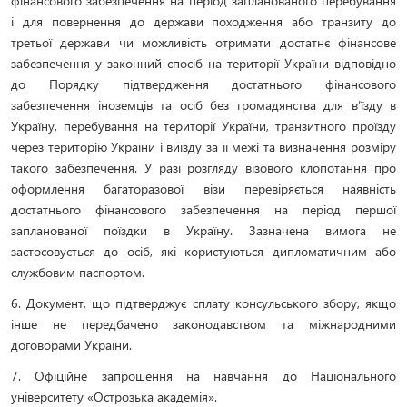
фінансового забезпечення на період запланованого перебування
і для повернення до держави походження або транзиту до
третьої держави чи можливість отримати достатнє фінансове
забезпечення у законний спосіб на території України відповідно
до Порядку підтвердження достатнього фінансового
забезпечення іноземців та осіб без громадянства для в’їзду в
Україну, перебування на території України, транзитного проїзду
через територію України і виїзду за її межі та визначення розміру
такого забезпечення. У разі розгляду візового клопотання про
оформлення багаторазової візи перевіряється наявність
достатнього фінансового забезпечення на період першої
запланованої поїздки в Україну. Зазначена вимога не
застосовується до осіб, які користуються дипломатичним або
службовим паспортом.
6. Документ, що підтверджує сплату консульського збору, якщо
інше не передбачено законодавством та міжнародними
договорами України.
7. Офіційне запрошення на навчання до Національного
університету «Острозька академія».