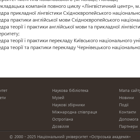
кладацька компанія повного циклу «Лінгвістичний центр», м. 
дра прикладної лінгвістики Східноєвропейського національног
дра практики англійської мови Східноєвропейського національ
дра теорії і практики англійської мови та прикладної лінгвіс
ерситету;
дра теорії і практики перекладу Київського національного уні
дра теорії та практики перекладу Чернівецького національно
итет
Наукова бібліотека
Мапа сайт
ети
Музей
Новини
Наукові збірники
Події
Міжнародна співпраця
Контакти
Острогіана
Допомога
и
Дозвілля
Партнери
© 2000 - 2025 Національний університет «Острозька академія»