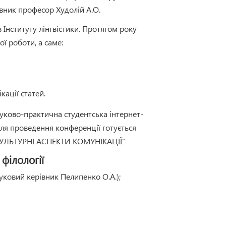
вник професор Худолій А.О.
в Інституту лінгвістики. Протягом року
ї роботи, а саме:
кації статей.
уково-практична студентська інтернет-
я проведення конференції готується
ОКУЛЬТУРНІ АСПЕКТИ КОМУНІКАЦІЇ”
філології
уковий керівник Пелипенко О.А.);