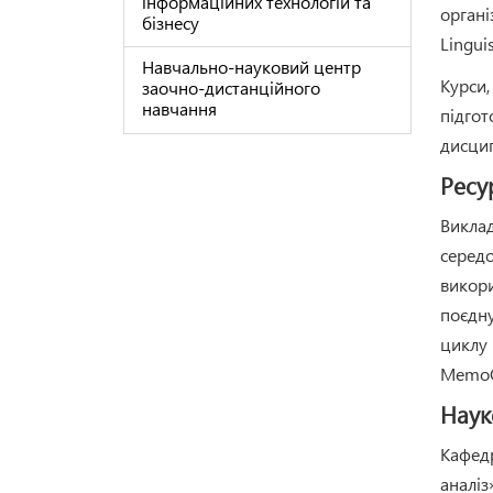
інформаційних технологій та
органі
бізнесу
Lingui
Навчально-науковий центр
Курси,
заочно-дистанційного
навчання
підгот
дисцип
Ресу
Викла
середо
викори
поєдну
циклу 
MemoQ,
Наук
Кафедр
аналіз