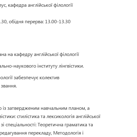
с, кафедра англійської філології
6.30, обідня перерва: 13.00-13.30
на на кафедру англійської філології
льно-наукового інституту лінгвістики.
лології забезпечує колектив
 звання.
о із затвердженим навчальним планом, а
істики: стилістика та лексикологія англійської
 зі спеціальності: Теоретична граматика та
 редагування перекладу, Методологія і