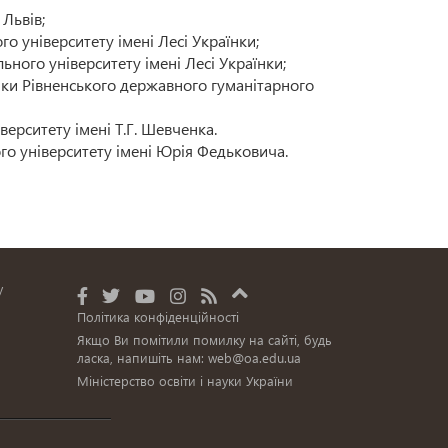
Львів;
о університету імені Лесі Українки;
ного університету імені Лесі Українки;
тики Рівненського державного гуманітарного
верситету імені Т.Г. Шевченка.
го університету імені Юрія Федьковича.
у
Політика конфіденційності
Якщо Ви помітили помилку на сайті, будь
ласка, напишіть нам:
web@oa.edu.ua
Міністерство освіти і науки України