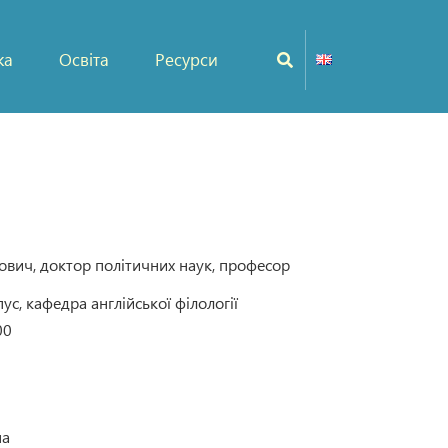
ка
Освіта
Ресурси
ович, доктор політичних наук, професор
с, кафедра англійської філології
00
на