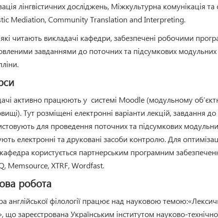
зація лінгвістичних досліджень, Міжкультурна комунікація т
stic Mediation, Community Translation and Interpreting.
 які читають викладачі кафедри, забезпечені робочими про
овленими завданнями до поточних та підсумкових модульних 
ліни.
рси
дачі активно працюють у системі Moodle (модульному об’єк
вищі). Тут розміщені електронні варіанти лекцій, завдання д
стовують для проведення поточних та підсумкових модульних
ють електронні та друковані засоби контролю. Для оптиміза
кафедра користується партнерським програмним забезпеченн
 Memsource, XTRF, Wordfast.
ова робота
а англійської філології працює над науковою темою:«Лексичн
», що зареєстрована Українським інститутом науково-технічно