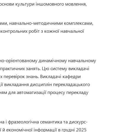
а основи культури іншомовного мовлення,
грами, навчально-методичними комплексами,
контрольних робіт з кожної навчальної
тно-орієнтованому динамічному навчальному
о практичних занять. Цю систему викладачі
 перевірок знань. Викладачі кафедри
ції викладання дисциплін перекладацького
ям для автоматизації процесу перекладу
а і фразеологічна семантика та дискурс-
ї й економічної інформації в грудні 2025