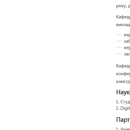
року, 
Кафедр
виклад
ке
за
ке
за
Кафедр
конфе
елект
Наук
Студ
Digi
Парт
Унів