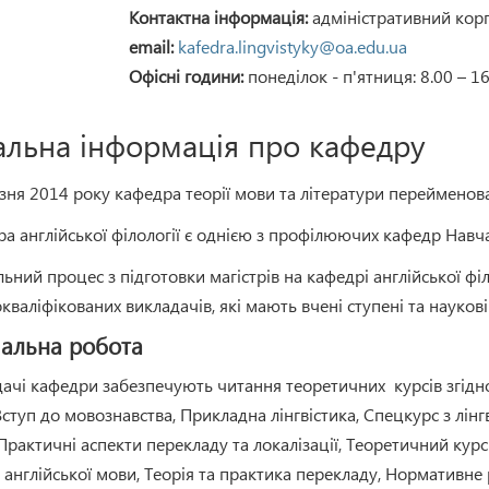
Контактна інформація:
адміністративний корпу
email:
kafedra.lingvistyky@oa.edu.ua
Офісні години:
понеділок - п'ятниця: 8.00 – 1
альна інформація про кафедру
зня 2014 року кафедра теорії мови та літератури перейменова
а англійської філології є однією з профілюючих кафедр Навча
ьний процес з підготовки магістрів на кафедрі англійської фі
кваліфікованих викладачів, які мають вчені ступені та наукові
альна робота
ачі кафедри забезпечують читання теоретичних курсів згідн
Вступ до мовознавства, Прикладна лінгвістика, Спецкурс з лінгв
Практичні аспекти перекладу та локалізації, Теоретичний курс
я англійської мови, Теорія та практика перекладу, Нормативне