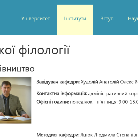
Університет
Інститути
Вступ
Нау
ої філології
івництво
Завідувач кафедри:
Худолій Анатолій Олексій
Контактна інформація:
адміністративний корпу
Офісні години:
понеділок - п'ятниця: 9.00-15.
Методист кафедри:
Яцюк Людмила Степанів