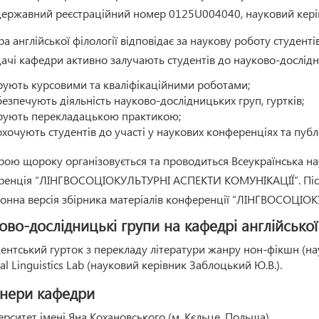
державний реєстраційний номер 0125U004040, науковий кері
а англійської філології відповідає за наукову роботу студенті
ачі кафедри активно залучають студентів до науково-дослідно
рують курсовими та кваліфікаційними роботами;
безпечують діяльність науково-дослідницьких груп, гуртків;
рують перекладацькою практикою;
охочують студентів до участі у наукових конференціях та публі
ою щороку організовується та проводиться Всеукраїнська на
ренція “ЛІНГВОСОЦІОКУЛЬТУРНІ АСПЕКТИ КОМУНІКАЦІЇ”. Післ
ронна версія збірника матеріалів конференції “ЛІНГВОСОЦІ
ово-дослідницькі групи на кафедрі англійської 
ентський гурток з перекладу літератури жанру нон-фікшн (на
tal Linguistics Lab (науковий керівник Заблоцький Ю.В.).
нери кафедри
ерситет імені Яна Кохановського (м. Кєльце, Польща)