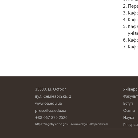
Пере
Кафе
Кафе
Кафе
унів
Кафе
Кафе
35800, м. Острог
Універс
вул. Семінарська, 2
Факульт
www.oa.edu.ua
Вступ
press@oa.edu.ua
Освіта
+38 067 879 2526
Наука
Ресурс
https://registry.edbo.gov.ua/university/120/specialities/