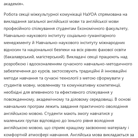
академія».
Робота секції міжкультурної комунікації НаУОА спрямована на
викладання загальної англійської мови та англійської мови
професійного спілкування студентам Економічного факультету,
Навчально-наукового інституту соціально-гуманітарного
менеджменту й Навчально-наукового інституту міжнародних
відносин та національної безпеки на всіх рівнях фахової освіти
(бакалаврський, магістерський). Викладачі секції працюють над
розробкою і вдосконаленням сучасного навчально-методичного
забезпечення до курсів, застосовують традиційні й інноваційні
методи навчання та сучасні технології з метою сформувати у
студентів мовну, мовленнєву та комунікативну компетенції,
необхідні для впевненого та ефективного спілкування у
повсякденному, академічному та діловому середовищі. В основі
навчальних програм лежить завдання практичного оволодіння
англійською мовою. Студенти мають змогу навчатися у
маленьких групах відповідно до їхнього рівня володіння
англійською мовою, що сприяє кращому засвоєнню матеріалу і
комфортній атмосфері навчання. Англійська мова викладається за