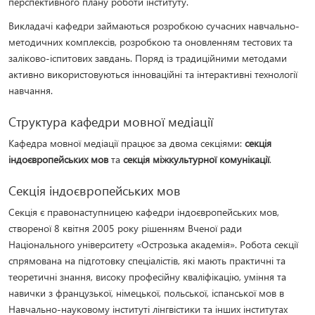
перспективного плану роботи інституту.
Викладачі кафедри займаються розробкою сучасних навчально-
методичних комплексів, розробкою та оновленням тестових та
заліково-іспитових завдань. Поряд із традиційними методами
активно використовуються інноваційні та інтерактивні технології
навчання.
Структура кафедри мовної медіації
Кафедра мовної медіації працює за двома секціями:
секція
індоєвропейських мов
та
секція міжкультурної комунікації
.
Секція індоєвропейських мов
Секція є правонаступницею кафедри індоєвропейських мов,
створеної 8 квітня 2005 року рішенням Вченої ради
Національного університету «Острозька академія». Робота секції
спрямована на підготовку спеціалістів, які мають практичні та
теоретичні знання, високу професійну кваліфікацію, уміння та
навички з французької, німецької, польської, іспанської мов в
Навчально-науковому інституті лінгвістики та інших інститутах