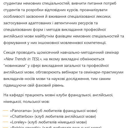
студентам немовних спеціальностей, вивчити питання потреб
студентів та розробки відповідних курсів, проаналізувати
особливості засвоєння й вживання спеціалізованої лексики,
застосування адаптованих і автентичних ресурсів та
спеціалізованих форм і методів викладання професійної
англійської мови майбутнім фахівцям немовних спеціальностей та
формування у них іншомовної мовленнєвої компетенції.
Секція проводить щомісячний навчально-методичний семінар
«New Trends in TESL»
, на якому викладачі обмінюються
“новинками” у сфері викладання загальної та професійної
англійської мови, обговорюють вебінари та семінари-практикуми
викладачів-носіїв мови та наукові дослідження, тим самим
підвищуючи свій фаховий рівень.
На кафедрі працюють мовні клуби французької, англійської,
німецької, польської мов:
«Panorama» (клуб любителів французької мови)
«Chatterbox» (клуб любителів англійської мови)
«Loreley» (клуб любителів німецької мови)
«Polskie czwartki» (клуб любителів польської мови)