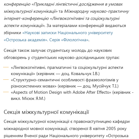
конференцію «Прикладні лінгвістичні дослідження в умовах
міжкультурної комунікації»
та
Міжнародну науково-практичну
інтернет-конференцію «Лінгвокогнітивні та соціокультурні
аспекти комунікації»
. За матеріалами конференцій видаються
збірники
«Наукові записки Національного університету
«Острозька академія». Серія «Філологічна»
.
Секція також залучає студентську молодь до наукових
обговорень у студентських науково-дослідницьких групах:
«Лінгвокогнітивні, прагматичні та соціокультурні аспекти
комунікації» (керівник — доц. Ковальчук І.В.)
«Структурно-семантичні особливості фразеологізмів у
різносистемних мовах» (керівник — доц. Мусійчук Т.І.)
«Aspects of Motion Design with Adobe After Effects» (керівник -
викл. Місюк Я.М.)
Секція міжкультурної комунікації
Секція міжкультурної комунікації є правонаступницею кафедри
міжнародної мовної комунікації, створеної 8 квітня 2005 року
рішенням Вченої ради Національного університету «Острозька