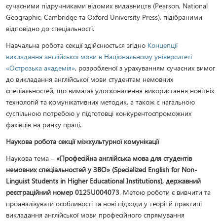
сучасними підручниками відомих видавництв (Pearson, National
Geographic, Cambridge та Oxford University Press), підібраними
відповідно до спеціальності.
Навчальна робота секції здійснюється згідно
Концепції
викладання англійської мови в Національному університеті
«Острозька академія»
, розробленої з урахуванням сучасних вимог
до викладання англійської мови студентам немовних
спеціальностей, що вимагає удосконалення використання новітніх
технологій та комунікативних методик, а також є нагальною
суспільною потребою у підготовці конкурентоспроможних
фахівців на ринку праці.
Наукова робота секції міжкультурної комунікації
Наукова тема –
«Професійна англійська мова для студентів
немовних спеціальностей у ЗВО» (Specialized English for Non-
Linguist Students in Higher Educational Institutions), державний
реєстраційний номер 0125U004073
. Метою роботи є вивчити та
проаналізувати особливості та нові підходи у теорії й практиці
викладання англійської мови професійного спрямування