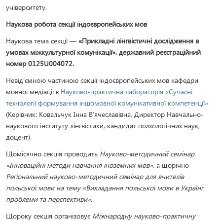
університету.
Наукова робота секції індоєвропейських мов
Наукова тема секції —
«Прикладні лінгвістичні дослідження в
умовах міжкультурної комунікації», державний реєстраційний
номер 0125U004072.
Невід’ємною частиною секції індоєвропейських мов кафедри
мовної медіації є
Науково-практична лабораторія «Сучасні
технології формування іншомовної комунікативної компетенції»
(Керівник: Ковальчук Інна В’ячеславівна, Директор Навчально-
наукового інституту лінгвістики, кандидат психологічних наук,
доцент).
Щомісячно секція проводить
Науково-методичний семінар
«Інноваційні методи навчання іноземних мов»
, а щорічно -
Регіональний науково-методичний семінар для вчителів
польської мови на тему «Викладання польської мови в Україні:
проблеми та перспективи»
.
Щороку секція організовує
Міжнародну науково-практичну