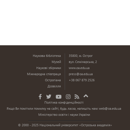
Наукова бібліотека
35800, м. Острог
Музей
вул. Семінарська, 2
Наукові збірники
www.oa.edu.ua
Міжнародна співпраця
press@oa.edu.ua
Острогіана
+38 067 879 2526
Дозвілля
Політика конфіденційності
Якщо Ви помітили помилку на сайті, будь ласка, напишіть нам:
web@oa.edu.ua
Міністерство освіти і науки України
© 2000 - 2025 Національний університет «Острозька академія»