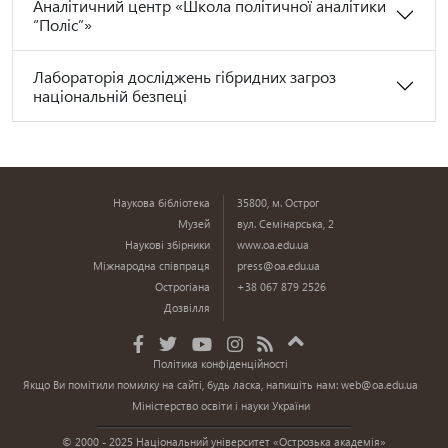
Аналітичний центр «Школа політичної аналітики
“Поліс”»
Лабораторія досліджень гібридних загроз
національній безпеці
Наукова бібліотека
35800, м. Острог
Музей
вул. Семінарська, 2
Наукові збірники
www.oa.edu.ua
Міжнародна співпраця
press@oa.edu.ua
Острогіана
+38 067 879 2526
Дозвілля
Політика конфіденційності
Якщо Ви помітили помилку на сайті, будь ласка, напишіть нам:
web@oa.edu.ua
Міністерство освіти і науки України
© 2000 - 2025 Національний університет «Острозька академія»