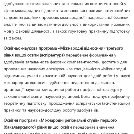
здобувачів системи загальних та спеціальних компетентностей у
сфері міжнародних відносин та зовнішньої політики, інтеграційних
та дезінтеграційних процесів, міжнародної і національної безпеки,
аналітичної та дипломатичної діяльності, використання іноземних
мов у фаховій діяльності, а також грунтовну практичну підготовку
за фахом.
Освітньо-наукова програма «Міжнародні відносини» третього
рівня вищої освіти (аспірантура)
передбачає формування у
здобувачів загальних та фахових компетентностей, достатніх для
проведення наукових досліджень за спеціальністю «Міжнародні
відносини», участі в колективній науково-дослідній роботі у галузі
міжнародних відносин, здійснення педагогічної діяльності,
організації науково-методичної роботи профільної кафедри у
закладі вищої освіти (науковій установі). Вона поєднує професійну
теоретичну підготовку, проходження аспірантської (асистентської)
практики та науково-дослідну роботу здобувачів.
Освітня програма «Міжнародні регіональні студії» першого
(бакалаврського) рівня вищої освіти
передбачає вивчення
здобувачами регіональних міжнародних відносин, міжнародного