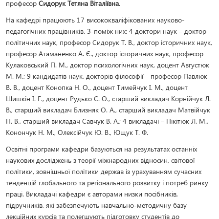
професор
Сидорук Тетяна Віталіївна
.
На кафедрі працюють 17 висококваліфікованих науково-
педагогічних працівників. З-поміж них: 4 доктори наук – доктор
політичних наук, професор Сидорук Т. В., доктор історичних наук,
професор Атаманенко А. Є., доктор історичних наук, професор
Кулаковський П. М., доктор психологічних наук, доцент Августюк
М. М.; 9 кандидатів наук, докторів філософії – професор Павлюк
В. В., доцент Конопка Н. О., доцент Тимейчук І. М., доцент
Шишкін І. Г., доцент Рудько С. О., старший викладач Корнійчук Л.
В., старший викладач Близняк О. А., старший викладач Матвійчук
Н. В., старший викладач Савчук В. А.; 4 викладачі – Нікітюк Л. М.,
Конончук Н. М., Олексійчук Ю. В., Ющук Т. Ф.
Освітні програми кафедри базуються на результатах останніх
наукових досліджень з теорії міжнародних відносин, світової
політики, зовнішньої політики держав із урахуванням сучасних
тенденцій глобального та регіонального розвитку і потреб ринку
праці. Викладачі кафедри є авторами низки посібників,
підручників, які забезпечують навчально-методичну базу
лекційних курсів та полегшують підготовку студентів до