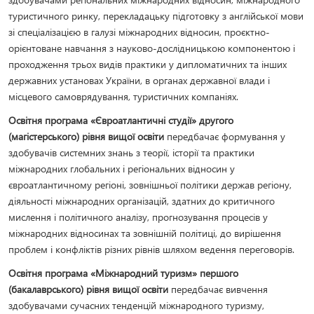
туристичного ринку, перекладацьку підготовку з англійської мови
зі спеціалізацією в галузі міжнародних відносин, проєктно-
орієнтоване навчання з науково-дослідницькою компонентою і
проходження трьох видів практики у дипломатичних та інших
державних установах України, в органах державної влади і
місцевого самоврядування, туристичних компаніях.
Освітня програма «Євроатлантичні студії» другого
(магістерського) рівня вищої освіти
передбачає формування у
здобувачів системних знань з теорії, історії та практики
міжнародних глобальних і регіональних відносин у
євроатлантичному регіоні, зовнішньої політики держав регіону,
діяльності міжнародних організацій, здатних до критичного
мислення і політичного аналізу, прогнозування процесів у
міжнародних відносинах та зовнішній політиці, до вирішення
проблем і конфліктів різних рівнів шляхом ведення переговорів.
Освітня програма «Міжнародний туризм» першого
(бакалаврського) рівня вищої освіти
передбачає вивчення
здобувачами сучасних тенденцій міжнародного туризму,