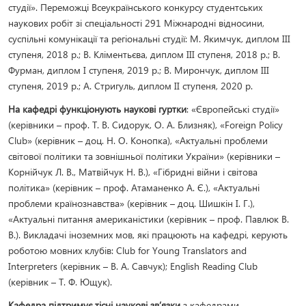
студії». Переможці Всеукраїнського конкурсу студентських
наукових робіт зі спеціальності 291 Міжнародні відносини,
суспільні комунікації та регіональні студії: М. Якимчук, диплом ІІІ
ступеня, 2018 р.; В. Кліментьєва, диплом ІІІ ступеня, 2018 р.; В.
Фурман, диплом І ступеня, 2019 р.; В. Мирончук, диплом ІІІ
ступеня, 2019 р.; А. Стригуль, диплом ІІ ступеня, 2020 р.
На кафедрі функціонують наукові гуртки
: «Європейські студії»
(керівники – проф. Т. В. Сидорук, О. А. Близняк), «Foreign Policy
Club» (керівник – доц. Н. О. Конопка), «Актуальні проблеми
світової політики та зовнішньої політики України» (керівники –
Корнійчук Л. В., Матвійчук Н. В.), «Гібридні війни і світова
політика» (керівник – проф. Атаманенко А. Є.), «Актуальні
проблеми країнознавства» (керівник – доц. Шишкін І. Г.),
«Актуальні питання американістики (керівник – проф. Павлюк В.
В.). Викладачі іноземних мов, які працюють на кафедрі, керують
роботою мовних клубів: Club for Young Translators and
Interpreters (керівник – В. А. Савчук); English Reading Club
(керівник – Т. Ф. Ющук).
Кафедра підтримує тісні наукові зв’язки
з кафедрами