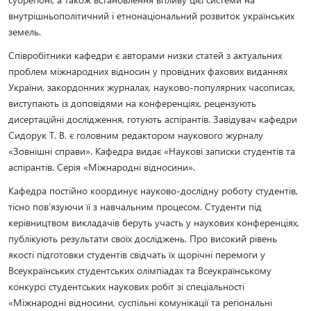
внутрішньополітичний і етнонаціональний розвиток українських
земель.
Співробітники кафедри є авторами низки статей з актуальних
проблем міжнародних відносин у провідних фахових виданнях
України, закордонних журналах, науково-популярних часописах,
виступають із доповідями на конференціях, рецензують
дисертаційні дослідження, готують аспірантів. Завідувач кафедри
Сидорук Т. В. є головним редактором наукового журналу
«Зовнішні справи». Кафедра видає «Наукові записки студентів та
аспірантів. Серія «Міжнародні відносини».
Кафедра постійно координує науково-дослідну роботу студентів,
тісно пов’язуючи її з навчальним процесом. Студенти під
керівництвом викладачів беруть участь у наукових конференціях,
публікують результати своїх досліджень. Про високий рівень
якості підготовки студентів свідчать їх щорічні перемоги у
Всеукраїнських студентських олімпіадах та Всеукраїнському
конкурсі студентських наукових робіт зі спеціальності
«Міжнародні відносини, суспільні комунікації та регіональні