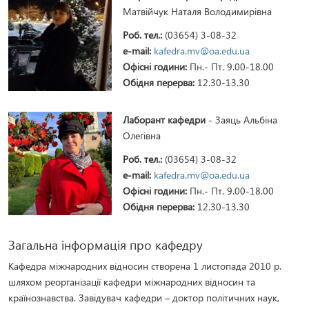
Матвійчук Наталя Володимирівна
Роб. тел.:
(03654) 3-08-32
e-mail:
kafedra.mv@oa.edu.ua
Офісні години:
Пн.- Пт. 9.00-18.00
Обідня перерва:
12.30-13.30
Лаборант кафедри
- Заяць Альбіна
Олегівна
Роб. тел.:
(03654) 3-08-32
e-mail:
kafedra.mv@oa.edu.ua
Офісні години:
Пн.- Пт. 9.00-18.00
Обідня перерва:
12.30-13.30
Загальна інформація про кафедру
Кафедра міжнародних відносин створена 1 листопада 2010 р.
шляхом реорганізації кафедри міжнародних відносин та
країнознавства. Завідувач кафедри – доктор політичних наук,