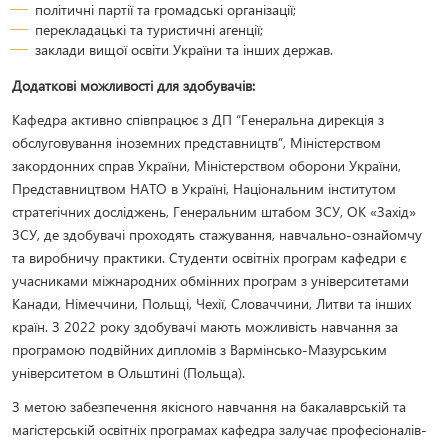
політичні партії та громадські організації;
перекладацькі та туристичні агенції;
заклади вищої освіти України та інших держав.
Додаткові можливості для здобувачів:
Кафедра активно співпрацює з ДП “Генеральна дирекція з
обслуговування іноземних представництв”, Міністерством
закордонних справ України, Міністерством оборони України,
Представництвом НАТО в Україні, Національним інститутом
стратегічних досліджень, Генеральним штабом ЗСУ, ОК «Захід»
ЗСУ, де здобувачі проходять стажування, навчально-ознайомчу
та виробничу практики. Студенти освітніх програм кафедри є
учасниками міжнародних обмінних програм з університетами
Канади, Німеччини, Польщі, Чехії, Словаччини, Литви та інших
країн. З 2022 року здобувачі мають можливість навчання за
програмою подвійних дипломів з Вармінсько-Мазурським
університетом в Ольштині (Польща).
З метою забезпечення якісного навчання на бакалаврській та
магістерській освітніх програмах кафедра залучає професіоналів-