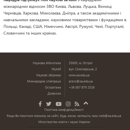
міжнародних відносин ЗВО Києва, Львова, Луцька, Вінниці,
Чернівців, Харкова, Миколаєва, Дніпра, а також академічними і
навчальними закладами, науковими товариствами і фундаціями в
Польщі, Канаді, США, Німеччині, Австрії, Румунії, Чехії, Португалії,
Словаччині та інших країнах.
Наукова бібліотека
35800, м. Острог
Музей
вул. Семінарська, 2
Наукові збірники
www.oa.edu.ua
Міжнародна співпраця
press@oa.edu.ua
Острогіана
+38 067 879 2526
Дозвілля
Політика конфіденційності
Якщо Ви помітили помилку на сайті, будь ласка, напишіть нам:
web@oa.edu.ua
Міністерство освіти і науки України