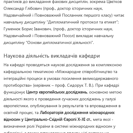
практиків до викладання фахових дисциплін, зокрема Цвєтков
Олександр Глібович (проф., доктор історичних наук,
Надзвичайний і Повноважний Посланник першого класу) читає
навчальну дисципліну “Дипломатичний протокол та етикет”;
Гуменюк Борис Іванович, (проф., доктор історичних наук,
Надзвичайний і Повноважний Посол) викладає навчальну
дисципліну “Основи дипломатичної діяльності”.
Наукова діяльність викладачів кафедри
На кафедрі проводяться наукові дослідження за комплексною
кафедральною тематикою «Міжнародне співробітництво та
інтеграційні процеси в умовах посилення великодержавного
протиборства» (керівник – проф. Сидорук Т. В.). При кафедрі
функціонує
Центр європейських досліджень
, основною метою
діяльності якого є проведення сучасних досліджень у галузі
європеїстики, опублікування їх результатів та впровадження в
освітній процес, та
Лабораторія дослідження міжнародних
відносин у Центрально-Східній Європі Х-ХІ ст.
, мета якої -
визначення ролі України в системі міжнародних відносин у
субрегіоні, а також встановлення впливу цієї системи на