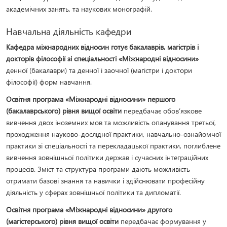
академічних занять, та наукових монографій.
Навчальна діяльність кафедри
Кафедра міжнародних відносин готує бакалаврів, магістрів і
докторів філософії зі спеціальності «Міжнародні відносини»
денної (бакалаври) та денної і заочної (магістри і доктори
філософії) форм навчання.
Освітня програма «Міжнародні відносини» першого
(бакалаврського) рівня вищої освіти
передбачає обов’язкове
вивчення двох іноземних мов та можливість опанування третьої,
проходження науково-дослідної практики, навчально-ознайомчої
практики зі спеціальності та перекладацької практики, поглиблене
вивчення зовнішньої політики держав і сучасних інтеграційних
процесів. Зміст та структура програми дають можливість
отримати базові знання та навички і здійснювати професійну
діяльність у сферах зовнішньої політики та дипломатії.
Освітня програма «Міжнародні відносини» другого
(магістерського) рівня вищої освіти
передбачає формування у