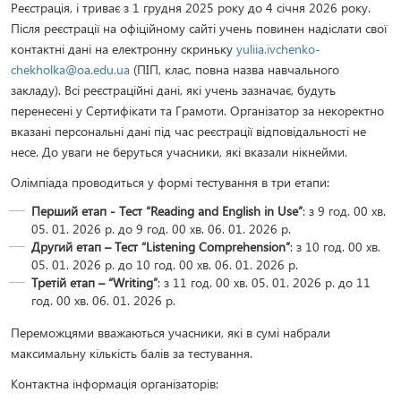
Реєстрація, і триває з 1 грудня 2025 року до 4 січня 2026 року.
Після реєстрації на офіційному сайті учень повинен надіслати свої
контактні дані на електронну скриньку
yuliia.ivchenko-
chekholka@oa.edu.ua
(ПІП, клас, повна назва навчального
закладу). Всі реєстраційні дані, які учень зазначає, будуть
перенесені у Сертифікати та Грамоти. Організатор за некоректно
вказані персональні дані під час реєстрації відповідальності не
несе. До уваги не беруться учасники, які вказали нікнейми.
Олімпіада проводиться у формі тестування в три етапи:
Перший етап - Тест “Reading and English in Use”
: з 9 год. 00 хв.
05. 01. 2026 р. до 9 год. 00 хв. 06. 01. 2026 р.
Другий етап – Тест “Listening Comprehension”
: з 10 год. 00 хв.
05. 01. 2026 р. до 10 год. 00 хв. 06. 01. 2026 р.
Третій етап – “Writing”
: з 11 год. 00 хв. 05. 01. 2026 р. до 11
год. 00 хв. 06. 01. 2026 р.
Переможцями вважаються учасники, які в сумі набрали
максимальну кількість балів за тестування.
Контактна інформація організаторів: