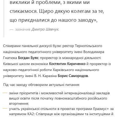
виклики й проблеми, з якими ми
стикаємося. Щиро дякую колегам за те,
що приєдналися до нашого заходу»,
зазначив
Дмитро Шевчук
.
Спікерами панельної дискусії були: ректор Тернопільського
національного педагогічного університету імені Володимира
Гнатюка
Богдан Буяк
; проректор із міжнародної діяльності
Київської школи економіки
Костянтин Кириченко
й проректор із
науково-педагогічної роботи Харківського національного
університету імені В. Н. Каразіна
Борис Самородов
.
Під час заходу обговорили актуальні питання:
зміни пріоритетів і можливостей інтернаціоналізації закладів
вищої освіти після початку повномасштабного російського
вторгнення;
участь української спільноти в проєктах програми Еразмус+ за
напрямом KA2: Співпраця між організаціями та інституціями й