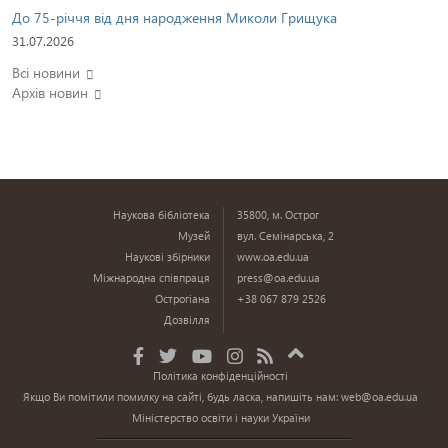
До 75-річчя від дня народження Миколи Грищука
31.07.2026
Всі новини
Архів новин
Наукова бібліотека
35800, м. Острог
Музей
вул. Семінарська, 2
Наукові збірники
www.oa.edu.ua
Міжнародна співпраця
press@oa.edu.ua
Острогіана
+38 067 879 2526
Дозвілля
Політика конфіденційності
Якщо Ви помітили помилку на сайті, будь ласка, напишіть нам:
web@oa.edu.ua
Міністерство освіти і науки України