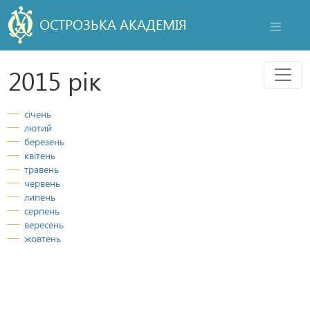
ОСТРОЗЬКА АКАДЕМІЯ
НАВІГАЦ
Мен
2015 рік
січень
лютий
березень
квітень
травень
червень
липень
серпень
вересень
жовтень