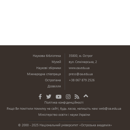
Наукова бібліотека
35800, м. Острог
Музей
вул. Семінарська, 2
Наукові збірники
www.oa.edu.ua
Міжнародна співпраця
press@oa.edu.ua
Острогіана
+38 067 879 2526
Дозвілля
Політика конфіденційності
Якщо Ви помітили помилку на сайті, будь ласка, напишіть нам:
web@oa.edu.ua
Міністерство освіти і науки України
© 2000 - 2025 Національний університет «Острозька академія»