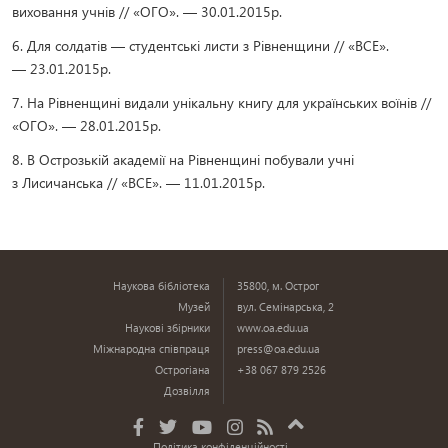
виховання учнів // «ОГО». — 30.01.2015р.
6. Для солдатів — студентські листи з Рівненщини // «ВСЕ».
— 23.01.2015р.
7. На Рівненщині видали унікальну книгу для українських воїнів //
«ОГО». — 28.01.2015р.
8. В Острозькій академії на Рівненщині побували учні
з Лисичанська // «ВСЕ». — 11.01.2015р.
Наукова бібліотека
35800, м. Острог
Музей
вул. Семінарська, 2
Наукові збірники
www.oa.edu.ua
Міжнародна співпраця
press@oa.edu.ua
Острогіана
+38 067 879 2526
Дозвілля
Політика конфіденційності