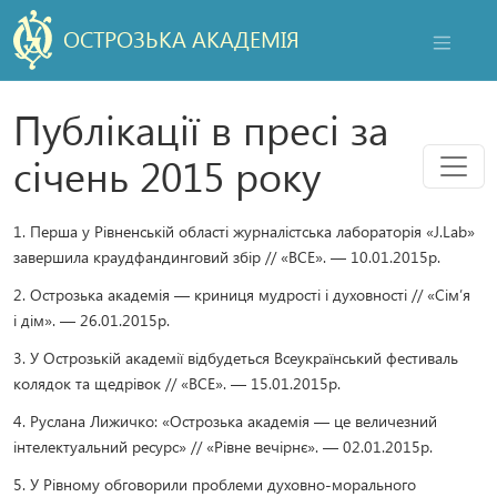
ОСТРОЗЬКА АКАДЕМІЯ
НАВІГАЦ
Публікації в пресі за
Мен
січень 2015 року
1. Перша у Рівненській області журналістська лабораторія «J.Lab»
завершила краудфандинговий збір // «ВСЕ». — 10.01.2015р.
2. Острозька академія — криниця мудрості і духовності // «Сім’я
і дім». — 26.01.2015р.
3. У Острозькій академії відбудеться Всеукраїнський фестиваль
колядок та щедрівок // «ВСЕ». — 15.01.2015р.
4. Руслана Лижичко: «Острозька академія — це величезний
інтелектуальний ресурс» // «Рівне вечірнє». — 02.01.2015р.
5. У Рівному обговорили проблеми духовно-морального