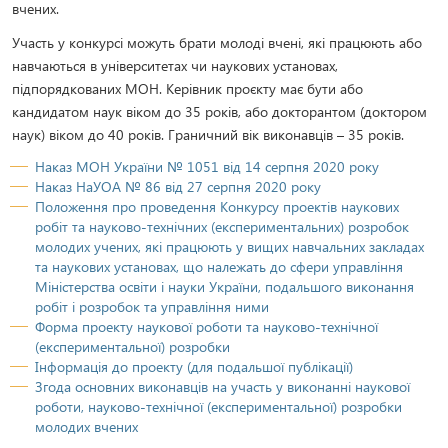
вчених.
Участь у конкурсі можуть брати молоді вчені, які працюють або
навчаються в університетах чи наукових установах,
підпорядкованих МОН. Керівник проєкту має бути або
кандидатом наук віком до 35 років, або докторантом (доктором
наук) віком до 40 років. Граничний вік виконавців – 35 років.
Наказ МОН України № 1051 від 14 серпня 2020 року
Наказ НаУОА № 86 від 27 серпня 2020 року
Положення про проведення Конкурсу проектів наукових
робіт та науково-технічних (експериментальних) розробок
молодих учених, які працюють у вищих навчальних закладах
та наукових установах, що належать до сфери управління
Міністерства освіти і науки України, подальшого виконання
робіт і розробок та управління ними
Форма проекту наукової роботи та науково-технічної
(експериментальної) розробки
Інформація до проекту (для подальшої публікації)
Згода основних виконавців на участь у виконанні наукової
роботи, науково-технічної (експериментальної) розробки
молодих вчених