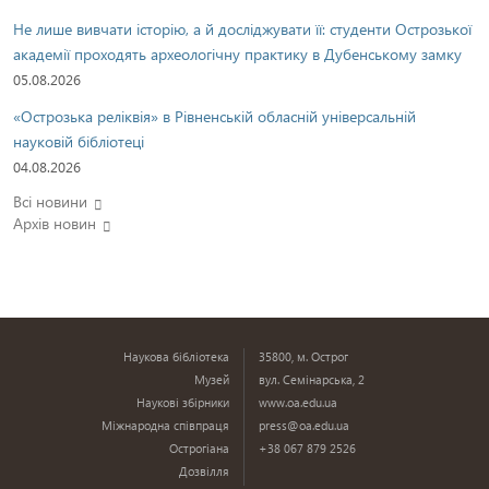
Не лише вивчати історію, а й досліджувати її: студенти Острозької
академії проходять археологічну практику в Дубенському замку
05.08.2026
«Острозька реліквія» в Рівненській обласній універсальній
науковій бібліотеці
04.08.2026
Всі новини
Архів новин
Наукова бібліотека
35800, м. Острог
Музей
вул. Семінарська, 2
Наукові збірники
www.oa.edu.ua
Міжнародна співпраця
press@oa.edu.ua
Острогіана
+38 067 879 2526
Дозвілля