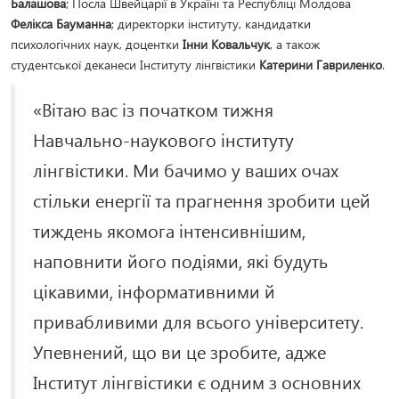
Балашова
; Посла Швейцарії в Україні та Республіці Молдова
Фелікса Бауманна
; директорки інституту, кандидатки
психологічних наук, доцентки
Інни Ковальчук
, а також
студентської деканеси Інституту лінгвістики
Катерини Гавриленко
.
«Вітаю вас із початком тижня
Навчально-наукового інституту
лінгвістики. Ми бачимо у ваших очах
стільки енергії та прагнення зробити цей
тиждень якомога інтенсивнішим,
наповнити його подіями, які будуть
цікавими, інформативними й
привабливими для всього університету.
Упевнений, що ви це зробите, адже
Інститут лінгвістики є одним з основних