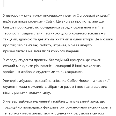
У вівторок у культурно-мистецькому центрі Острозької академії
відбувся показ мюзиклу «Cats». Це вистава про котів, але ще
більше про людей, які об’єдналися заради однієї ночі магії та
творчості. Глядачі стали частиною цілого котячого всесвіту – з
танцями, драмою та дев’ятьма життями в одній історії. Це мюзикл
про тих, хто пам'ятає, любить, втрачає, мріє та вперто
приземляється на лапи після кожного падіння.
У середу студенти провели благодійний ярмарок, де кожен
охочий міг купити різноманітні солодощі й інші смаколики,
зроблені з любовʼю студентами та викладачами.
Увечері відбулась традиційна співанка Coffee House, під час якої
студенти мали можливість зібратися разом і поспівати відомих
пісень різними мовами світу.
У четвер відбувся незмінний і найбільш упізнаваний захід, що
традиційно проводився факультетом романо-германських мов, а
тепер інститутом лінгвістики, – Віденський бал, який є святом