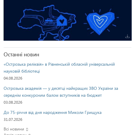
Останні новин
«Острозька реліквія» в Рівненській обласній універсальній
науковій бібліотеці
04.08.2026
Острозька академія — у десятці найкращих ЗВО України за
середнім конкурсним балом вступників на бюджет
03.08.2026
До 75-річчя від дня народження Миколи Грищука
31.07.2026
Всі новини
Архів новин