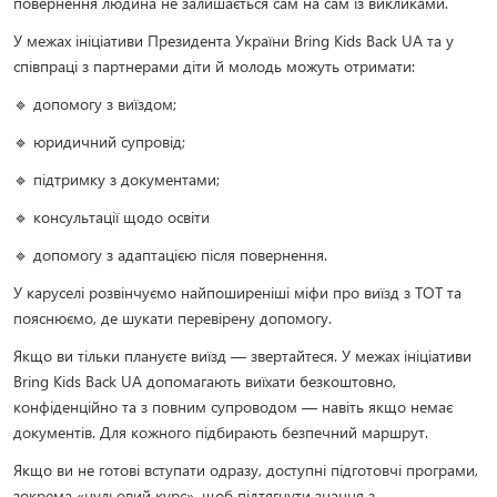
повернення людина не залишається сам на сам із викликами.
У межах ініціативи Президента України Bring Kids Back UA та у
співпраці з партнерами діти й молодь можуть отримати:
🔹 допомогу з виїздом;
🔹 юридичний супровід;
🔹 підтримку з документами;
🔹 консультації щодо освіти
🔹 допомогу з адаптацією після повернення.
У каруселі розвінчуємо найпоширеніші міфи про виїзд з ТОТ та
пояснюємо, де шукати перевірену допомогу.
Якщо ви тільки плануєте виїзд — звертайтеся. У межах ініціативи
Bring Kids Back UA допомагають виїхати безкоштовно,
конфіденційно та з повним супроводом — навіть якщо немає
документів. Для кожного підбирають безпечний маршрут.
Якщо ви не готові вступати одразу, доступні підготовчі програми,
зокрема «нульовий курс», щоб підтягнути знання з