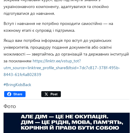
українознавчого компоненту, адаптуватися та спокійно
підготуватися до навчання.
Вступ і навчання не потрібно проходити самостійно — на
кожному етапі є супровід і підтримка.
Якщо вам потрібна інформація про вступ до українських
університетів, процедуру подання документів або освітні
можливості — звертайтесь до організацій та державних інституцій
за посиланням
https://linktr.ee/vstup_tot?
utm_source=linktree_profile_share&ltsid=7dc7c817-378f-495b-
8443-61fc4a802839
#BringKidsBack
Share
Post
Фото