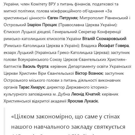
України, член Комітету ВРУ з питань фінансів, податкової та
митної політики, голова міжфракційного об’єднання «За
християнські цінності»
Євген Петруняк
; Митрополит Рівненський і
Острозький
Іларіон Процик
(Православна Церква України);
Єпископ Луцької дієцезії, Генеральний Секретар Конференції
римсько-католицьких єпископів України
Віталій Скомаровський
(Римсько-Католицька Церква в Україні); Владика
Йосафат Говера
,
екзарх Луцький (Українська Греко-Католицька Церква); заступник
голови Всеукраїнського Союзу Церков Євангельських Християн-
баптистів
Василь Фурта
; керівник Департаменту освіти Української
Церкви Християн Віри Євангельської
Віктор Вознюк
; заступник
Острозького міського голови з питань діяльності виконавчих
органів
Тарас Хмарук
; директор Державного історико-
культурного заповідника м. Дубна
Леонід Кічатий
; керівник
Християнської відкритої академії
Ярослав Лукасік
.
«Цілком закономірно, що саме у стінах
нашого навчального закладу святкується