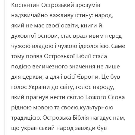
Костянтин Острозький зрозумів
надзвичайно важливу істину: народ,
який не має своєї освіти, книги й
духовної основи, стає вразливим перед
чужою владою і чужою ідеологією. Саме
тому поява Острозької Біблії стала
подією величезного значення не лише
для церкви, а для і всієї Європи. Це був
голос України до світу, голос народу,
який прагнув нести світло Божого Слова
рідною мовою та своєю культурною
традицією. Острозька Біблія нагадує нам,
що український народ завжди був