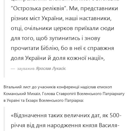
“Острозька реліквія”. Ми, представники
різних міст України, наші наставники,
отці, очільники церков приїхали сюди
для того, щоб зупинитись і знову
прочитати Біблію, бо в неї є справжня
доля України й доля кожної нації»,
зауважив
Ярослав Лукасік
.
Вітальний лист до учасників конференції надіслав єпископ
Команський Михаїл, Голова Ставропігії Вселенського Патріархату
в Україні та Екзарх Вселенського Патріарха:
«Відзначення таких величних дат, як 500-
річчя від дня народження князя Василя-