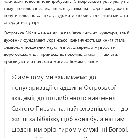
часи важких воєнних випробувань. Спікер закцентував увагу на
тому, що головне завдання для суспільства – серед хаосу життя
почути голос Бога, чітко усвідомити хто ми є і для чого ми є, та
ствердитися у вірі.
Острозька Біблія – це не лише пам'ятка книжної культури, але й
духовний фундамент української ідентичності. Ця книга стала
символом поєднання науки й віри, джерелом мудрості й
дороговказом для прийдешніх поколінь. Її місія – навчати,
просвічувати й надихати жити за Божим словом.
«Саме тому ми закликаємо до
популяризації спадщини Острозької
академії, до поглибленого вивчення
Святого Письма та, найголовнішого, – до
життя за Біблією, щоб вона була нашим
щоденним орієнтиром у служінні Богові,