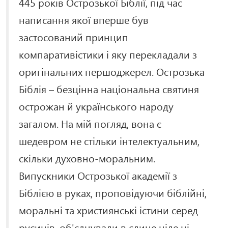
445 років Острозької Біблії, під час
написання якої вперше був
застосований принцип
компаративістики і яку перекладали з
оригінальних першоджерел. Острозька
Біблія – безцінна національна святиня
острожан й українського народу
загалом. На мій погляд, вона є
шедевром не стільки інтелектуальним,
скільки духовно-моральним.
Випускники Острозької академії з
Біблією в руках, проповідуючи біблійні,
моральні та християнські істини серед
русинів, об'єднували в єдине ціле ці