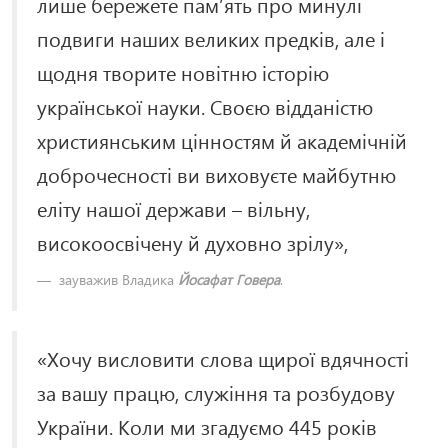
лише бережете пам’ять про минулі
подвиги наших великих предків, але і
щодня творите новітню історію
української науки. Своєю відданістю
християнським цінностям й академічній
доброчесності ви виховуєте майбутню
еліту нашої держави – вільну,
високоосвічену й духовно зрілу»,
зауважив Владика
Йосафат Говера
.
«Хочу висловити слова щирої вдячності
за вашу працю, служіння та розбудову
України. Коли ми згадуємо 445 років