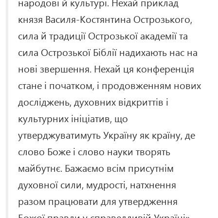
народові й культурі. Нехай приклад
князя Василя-Костянтина Острозького,
сила й традиції Острозької академії та
сила Острозької Біблії надихають нас на
нові звершення. Нехай ця конференція
стане і початком, і продовженням нових
досліджень, духовних відкриттів і
культурних ініціатив, що
утверджуватимуть Україну як країну, де
слово Боже і слово науки творять
майбутнє. Бажаємо всім присутнім
духовної сили, мудрості, натхнення
разом працювати для утвердження
Божої правди у справедливій Україні»,