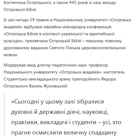
Костянтина Острозького, а також 445 років із часу виходу
Острозької Біблії.
Із цієї нагоди 29 травня в Національному університеті «Острозька
академія» відбулася ювілейна міжнародна конференція
«Острозька Біблія в контексті української та європейської
культури», присвячена Острозькій Біблії – першому повному
друкованому виданню Святого Письма церковнослов’янською
мовою.
Модерував захід доктор педагогічних наук, професор
Національного університету «Острозька академія», настоятель
Студентсько-викладацького храму преподобного Федора
Острозького Василь Жуковський:
«Сьогодні у цьому залі зібралися
духовні й державні діячі, науковці,
практики, викладачі і студенти – усі, хто
прагне осмислити величну спадщину