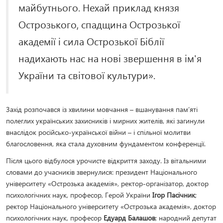
майбутнього. Нехай приклад князя
Острозького, спадщина Острозької
академії і сила Острозької Біблії
надихають нас на нові звершення в ім'я
України та світової культури».
Захід розпочався із хвилини мовчання – вшанування пам’яті
полеглих українських захисників і мирних жителів, які загинули
внаслідок російсько-української війни – і спільної молитви
благословення, яка стала духовним фундаментом конференції.
Після цього відбулося урочисте відкриття заходу. Із вітальними
словами до учасників звернулися: президент Національного
університету «Острозька академія», ректор-організатор, доктор
психологічних наук, професор, Герой України
Ігор Пасічник
;
ректор Національного університету «Острозька академія», доктор
психологічних наук, професор
Едуард Балашов
; народний депутат