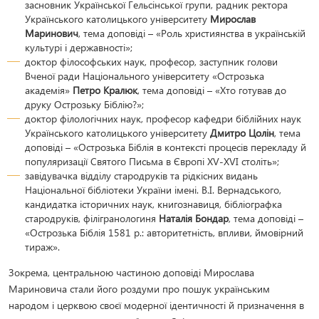
засновник Української Гельсінської групи, радник ректора
Українського католицького університету
Мирослав
Маринович
, тема доповіді – «Роль християнства в українській
культурі і державності»;
доктор філософських наук, професор, заступник голови
Вченої ради Національного університету «Острозька
академія»
Петро Кралюк
, тема доповіді – «Хто готував до
друку Острозьку Біблію?»;
доктор філологічних наук, професор кафедри біблійних наук
Українського католицького університету
Дмитро Цолін
, тема
доповіді – «Острозька Біблія в контексті процесів перекладу й
популяризації Святого Письма в Європі ХV-XVI століть»;
завідувачка відділу стародруків та рідкісних видань
Національної бібліотеки України імені. В.І. Вернадського,
кандидатка історичних наук, книгознавиця, бібліографка
стародруків, філігранологиня
Наталія Бондар
, тема доповіді –
«Острозька Біблія 1581 р.: авторитетність, впливи, ймовірний
тираж».
Зокрема, центральною частиною доповіді Мирослава
Мариновича стали його роздуми про пошук українським
народом і церквою своєї модерної ідентичності й призначення в