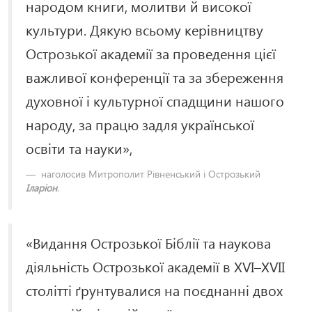
народом книги, молитви й високої
культури. Дякую всьому керівництву
Острозької академії за проведення цієї
важливої конференції та за збереження
духовної і культурної спадщини нашого
народу, за працю задля української
освіти та науки»,
наголосив Митрополит Рівненський і Острозький
Іларіон
.
«Видання Острозької Біблії та наукова
діяльність Острозької академії в XVI–XVII
столітті ґрунтувалися на поєднанні двох