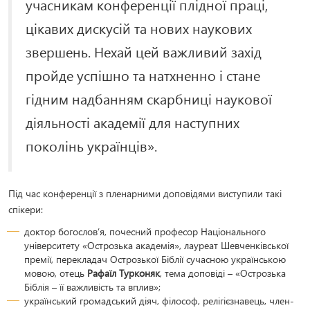
учасникам конференції плідної праці,
цікавих дискусій та нових наукових
звершень. Нехай цей важливий захід
пройде успішно та натхненно і стане
гідним надбанням скарбниці наукової
діяльності академії для наступних
поколінь українців».
Під час конференції з пленарними доповідями виступили такі
спікери:
доктор богослов’я, почесний професор Національного
університету «Острозька академія», лауреат Шевченківської
премії, перекладач Острозької Біблії сучасною українською
мовою, отець
Рафаїл Турконяк
, тема доповіді – «Острозька
Біблія – її важливість та вплив»;
український громадський діяч, філософ, релігієзнавець, член-