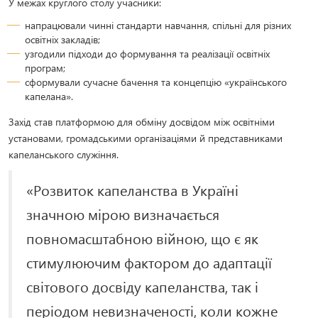
У межах круглого столу учасники:
напрацювали чинні стандарти навчання, спільні для різних
освітніх закладів;
узгодили підходи до формування та реалізації освітніх
програм;
сформували сучасне бачення та концепцію «українського
капелана».
Захід став платформою для обміну досвідом між освітніми
установами, громадськими організаціями й представниками
капеланського служіння.
«Розвиток капеланства в Україні
значною мірою визначається
повномасштабною війною, що є як
стимулюючим фактором до адаптації
світового досвіду капеланства, так і
періодом невизначеності, коли кожне