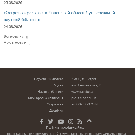
05.08.2026
«Острозька реліквія» в Рівненській обласній універсальній
науковій бібліотеці
04.08.2026
Всі новини
Архів новин
Наукова бібліотека
35800, м. Острог
Музей
вул. Семінарська, 2
Наукові збірники
www.oa.edu.ua
Міжнародна співпраця
press@oa.edu.ua
Острогіана
+38 067 879 2526
Дозвілля
Політика конфіденційності
Якщо Ви помітили помилку на сайті, будь ласка, напишіть нам:
web@oa.edu.ua