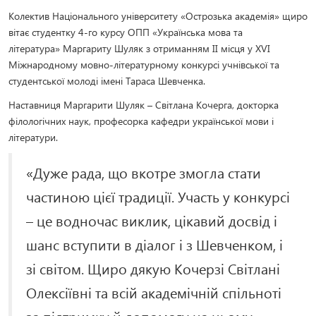
Колектив Національного університету «Острозька академія» щиро
вітає студентку 4-го курсу ОПП «Українська мова та
література» Маргариту Шуляк з отриманням ІІ місця у ХVІ
Міжнародному мовно-літературному конкурсі учнівської та
студентської молоді імені Тараса Шевченка.
Наставниця Маргарити Шуляк – Світлана Кочерга, докторка
філологічних наук, професорка кафедри української мови і
літератури.
«Дуже рада, що вкотре змогла стати
частиною цієї традиції. Участь у конкурсі
– це водночас виклик, цікавий досвід і
шанс вступити в діалог і з Шевченком, і
зі світом. Щиро дякую Кочерзі Світлані
Олексіївні та всій академічній спільноті
за підтримку й допомогу на цьому