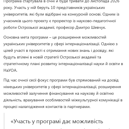
Програма стартувала в січні й буде тривати до листопада 2026
року. Участь у ній беруть 10 представників українських
університетів, які були відібрані на конкурсній основі. Одним із
учасників цього проєкту є проректор із науково-педагогічної
роботи Острозької академії, професор Дмитро Шевчук.
Основна мета програми – це розширення можливостей
українських університетів у сфері інтернаціоналізації. Однією з
цілей участі в проєкті є отримання нових знань і досвіду, які
будуть втілені в новій стратегії Острозької академії та
стратегічному плані розвитку інтернаціоналізації науки й освіти в
НаУОА.
Під час очної сесії фокус програми був спрямований на досвід
німецьких університетів у сфері інтернаціоналізації, розширення
можливостей залучення фінансування на наукову й освітню
діяльність, врахування особливостей міжкультурної комунікації в
процесі налагодження контактів із партнерами.
«Участь у програмі дає можливість