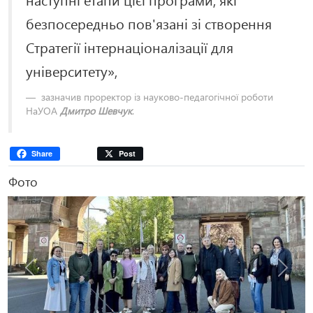
безпосередньо пов'язані зі створення
Стратегії інтернаціоналізації для
університету»,
зазначив проректор із науково-педагогічної роботи
НаУОА
Дмитро Шевчук
.
Share
Post
Фото
Попередня
Наступ