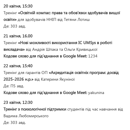
20 квітня, 15:30
Тренінг
«Освітній компас: права та обов'язки здобувачів вищої
освіти»
для здобувачів ННІП від Тетяни Лотиш
Де: 303 авд.
21 квітня, 16.00
Тренінг
«Нові можливості використання IC UMSys в роботі
викладача»
від Андрія Шпака та Ольги Кривицької
Кодове слово для під’єднання в Google Meet:
1234
22 квітня, 15:40
Тренінг для гарантів ОП
«Акредитація освітніх програм: досвід
2025-2026 н.р.»
від Катерини Якуніної
Де: П5 авд.
Кодове слово для під’єднання в Google Meet:
yakunina
23 квітня, 12:30
Тренінг з психологічної підтримки
студентів під час навчання від
Вадима Любомирського
Де: 303 авд.