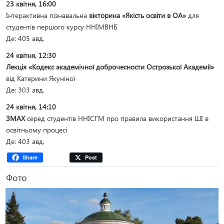
23 квітня, 16:00
Інтерактивна пізнавальна
вікторина «Якість освіти в ОА»
для
студентів першого курсу ННІМВНБ
Де: 405 авд.
24 квітня, 12:30
Лекція «Кодекс академічної доброчесности Острозької Академії»
від Катерини Якуніної
Де: 303 авд.
24 квітня, 14:10
ЗМАХ
серед студентів ННІСГМ про правила використання ШІ в
освітньому процесі
Де: 403 авд.
Share
Post
Фото