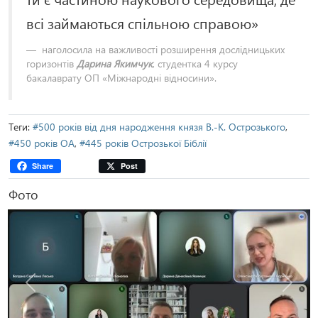
всі займаються спільною справою»
наголосила на важливості розширення дослідницьких
горизонтів
Дарина Якимчук
, студентка 4 курсу
бакалаврату ОП «Міжнародні відносини».
Теги:
#500 років від дня народження князя В.-К. Острозького
,
#450 років ОА
,
#445 років Острозької Біблії
Share
Post
Фото
Попередня
Наступ