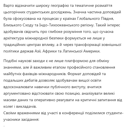
Варто відзначити широку географію та тематичне розмаїття
цьогорічних студентських досліджень. Значна частина доповідей
була сфокусована на процесах у країнах Глобального Півдня,
Близького Сходу та Індо-Тихоокеанського регіону. Такий інтерес
здобувачів свідчить про глибоке розуміння того, що сучасна
архітектура міжнародної безпеки формується не лише у
традиційних центрах впливу, а й через трансформації зовнішньої
політики держав Азії, Африки та Латинської Америки.
Подібні наукові заходи є не лише платформою для обміну
знаннями, але й важливим етапом професійного становлення
майбутніх фахівців-міжнародників. Формат доповідей та
подальших дебатів дозволяє здобувачам вищої освіти
вдосконалювати навички публічного виступу, вчитися
аргументовано відстоювати свою позицію, аналізувати великі
масиви даних та оперативно реагувати на критичні запитання від
колег і викладачів.
Своїми враженнями від участі в конференції поділилися студенти-
учасники засідання: