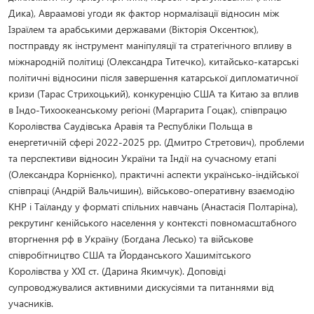
Дика), Авраамові угоди як фактор нормалізації відносин між
Ізраїлем та арабськими державами (Вікторія Оксентюк),
постправду як інструмент маніпуляції та стратегічного впливу в
міжнародній політиці (Олександра Титечко), китайсько-катарські
політичні відносини після завершення катарської дипломатичної
кризи (Тарас Стрихоцький), конкуренцію США та Китаю за вплив
в Індо-Тихоокеанському регіоні (Маргарита Гоцак), співпрацю
Королівства Саудівська Аравія та Республіки Польща в
енергетичній сфері 2022-2025 рр. (Дмитро Стретович), проблеми
та перспективи відносин України та Індії на сучасному етапі
(Олександра Корнієнко), практичні аспекти українсько-індійської
співпраці (Андрій Вальчишин), військово-оперативну взаємодію
КНР і Таїланду у форматі спільних навчань (Анастасія Полтаріна),
рекрутинг кенійського населення у контексті повномасштабного
вторгнення рф в Україну (Богдана Лесько) та військове
співробітництво США та Йорданського Хашимітського
Королівства у ХХІ ст. (Дарина Якимчук). Доповіді
супроводжувалися активними дискусіями та питаннями від
учасників.