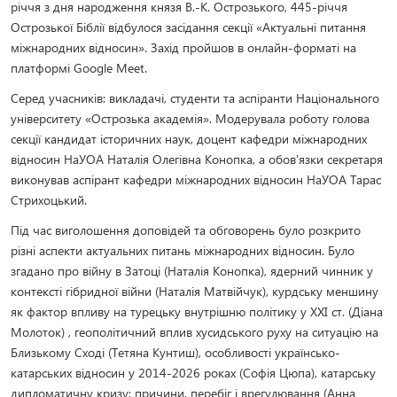
річчя з дня народження князя В.-К. Острозького, 445-річчя
Острозької Біблії відбулося засідання секції «Актуальні питання
міжнародних відносин». Захід пройшов в онлайн-форматі на
платформі Google Meet.
Серед учасників: викладачі, студенти та аспіранти Національного
університету «Острозька академія». Модерувала роботу голова
секції кандидат історичних наук, доцент кафедри міжнародних
відносин НаУОА Наталія Олегівна Конопка, а обов'язки секретаря
виконував аспірант кафедри міжнародних відносин НаУОА Тарас
Стрихоцький.
Під час виголошення доповідей та обговорень було розкрито
різні аспекти актуальних питань міжнародних відносин. Було
згадано про війну в Затоці (Наталія Конопка), ядерний чинник у
контексті гібридної війни (Наталія Матвійчук), курдську меншину
як фактор впливу на турецьку внутрішню політику у ХХІ ст. (Діана
Молоток) , геополітичний вплив хусидського руху на ситуацію на
Близькому Сході (Тетяна Кунтиш), особливості українсько-
катарських відносин у 2014-2026 роках (Софія Цюпа), катарську
дипломатичну кризу: причини, перебіг і врегулювання (Анна