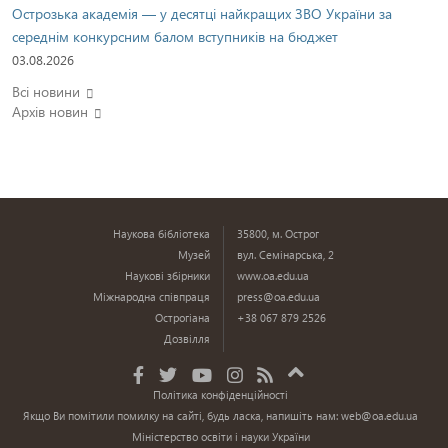
Острозька академія — у десятці найкращих ЗВО України за
середнім конкурсним балом вступників на бюджет
03.08.2026
Всі новини
Архів новин
Наукова бібліотека
35800, м. Острог
Музей
вул. Семінарська, 2
Наукові збірники
www.oa.edu.ua
Міжнародна співпраця
press@oa.edu.ua
Острогіана
+38 067 879 2526
Дозвілля
Політика конфіденційності
Якщо Ви помітили помилку на сайті, будь ласка, напишіть нам:
web@oa.edu.ua
Міністерство освіти і науки України