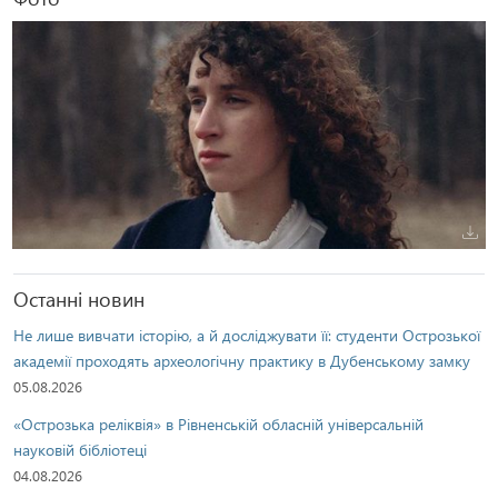
Останні новин
Не лише вивчати історію, а й досліджувати її: студенти Острозької
академії проходять археологічну практику в Дубенському замку
05.08.2026
«Острозька реліквія» в Рівненській обласній універсальній
науковій бібліотеці
04.08.2026