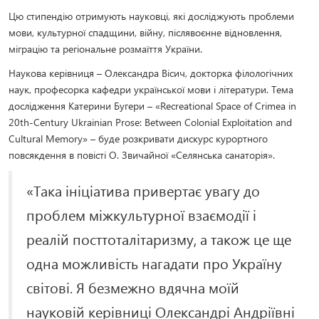
Цю стипендію отримують науковці, які досліджують проблеми
мови, культурної спадщини, війну, післявоєнне відновлення,
міграцію та регіональне розмаїття України.
Наукова керівниця – Олександра Вісич, докторка філологічних
наук, професорка кафедри української мови і літератури. Тема
дослідження Катерини Бугери – «Recreational Space of Crimea in
20th-Century Ukrainian Prose: Between Colonial Exploitation and
Cultural Memory» – буде розкривати дискурс курортного
повсякдення в повісті О. Звичайної «Селянська санаторія».
«Така ініціатива привертає увагу до
проблем міжкультурної взаємодії і
реалій посттоталітаризму, а також це ще
одна можливість нагадати про Україну
світові. Я безмежно вдячна моїй
науковій керівниці Олександрі Андріївні